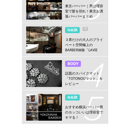
東京バーバー｜男は理容
室で髪を切れ！東京お洒
落バーバーまとめ
PR
HAIR
３席だけの大人のプライ
ベート空間極上の
BARBER体験「LAVIE
NEW STANDARD
BARBER HANARE新宿
BODY
店」
話題のスパイクマット
「TOTONOUマット」を
レビュー
HAIR
おすすめ横浜バーバー男
のカッコいいは理容室で
キマる！