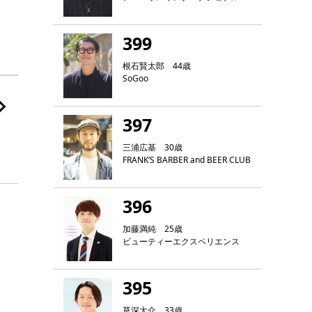
399
根石賢太郎 44歳
SoGoo
397
三浦広基 30歳
FRANK‘S BARBER and BEER CLUB
396
加藤満純 25歳
ビューティーエクスペリエンス
395
草深大介 33歳