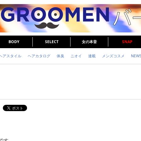
BODY
SELECT
女の本音
SNAP
ヘアスタイル
ヘアカタログ
体臭
ニオイ
連載
メンズコスメ
NEW
眉毛
メタボ
健康
スキンケア
食事
調査結果
トレーニング
です。