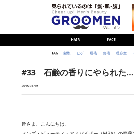
HAIR
FACE
TAG
髪型
ヒゲ
眉毛
薄毛
理容室
女の本音
テストステロン
海外セレブ
#33 石鹸の香りにやられた…
ダイエット
理容室
2015.07.19
皆さま、こんにちは。
メンズ・ビューティ・アドバイザー（MBA）の齋藤