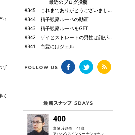
最近のブログ投稿
#345 これまでありがとうございました
ディ
#344 精子観察ルーペの動画
。
#343 精子観察ルーペをGET
#342 ゲイとストレートの男性は顔が違う
#341 白髪にはジェル
わず
半く
400
齋藤 玲緒奈 41歳
アバハウスインターナショナル