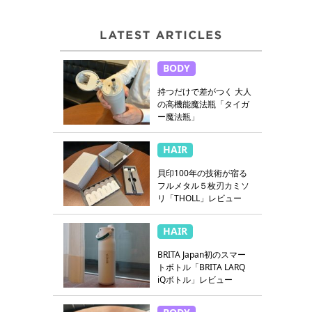
BODY
持つだけで差がつく 大人
の高機能魔法瓶「タイガ
ー魔法瓶」
HAIR
貝印100年の技術が宿る
フルメタル５枚刃カミソ
リ「THOLL」レビュー
HAIR
BRITA Japan初のスマー
トボトル「BRITA LARQ
iQボトル」レビュー