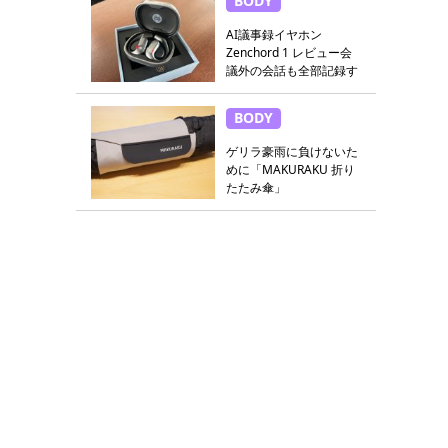
BODY
AI議事録イヤホン
Zenchord 1 レビュー会
議外の会話も全部記録す
る
BODY
ゲリラ豪雨に負けないた
めに「MAKURAKU 折り
たたみ傘」