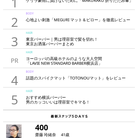
1
ゲリラ豪雨に負けないために「MAKURAKU 折りたたみ傘」
BODY
2
心地よい刺激「MEGURI マット＆ピロー」を徹底レビュー
HAIR
3
東京バーバー｜男は理容室で髪を切れ！
東京お洒落バーバーまとめ
HAIR
ヨーロッパの高級ホテルのような大人空間
PR
「LAVIE NEW STANDARD BARBER横浜店」
BODY
4
話題のスパイクマット「TOTONOUマット」をレビュー
HAIR
5
おすすめ横浜バーバー
男のカッコいいは理容室でキマる！
400
齋藤 玲緒奈 41歳