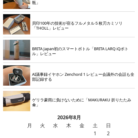
瓶」
貝印100年の技術が宿るフルメタル５枚刃カミソリ
「THOLL」レビュー
BRITA Japan初のスマートボトル「BRITA LARQ iQボト
ル」レビュー
AI議事録イヤホン Zenchord 1 レビュー会議外の会話も全
部記録する
ゲリラ豪雨に負けないために「MAKURAKU 折りたたみ
傘」
2026年8月
月
火
水
木
金
土
日
1
2