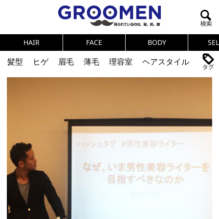
HAIR
FACE
BODY
SE
髪型
ヒゲ
眉毛
薄毛
理容室
ヘアスタイル
ヘアカタログ
体臭
ニオイ
連載
メンズコスメ
NEWS
PICK UP
筋肉
女の本音
テストステロン
海外セレブ
眉毛
メタボ
健康
スキンケア
食事
調査結果
トレーニング
好印象な男
頭皮ケア
ダイエット
理容室