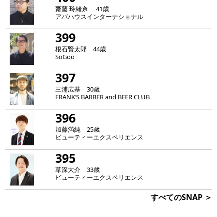
齋藤 玲緒奈 41歳
アバハウスインターナショナル
399
根石賢太郎 44歳
SoGoo
397
三浦広基 30歳
FRANK‘S BARBER and BEER CLUB
396
加藤満純 25歳
ビューティーエクスペリエンス
395
草深大介 33歳
ビューティーエクスペリエンス
すべてのSNAP ＞