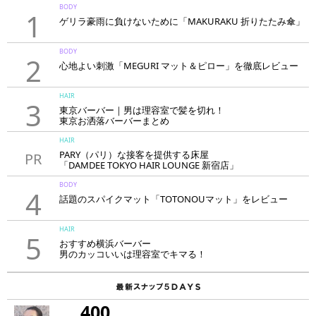
BODY
1
ゲリラ豪雨に負けないために「MAKURAKU 折りたたみ傘」
BODY
2
心地よい刺激「MEGURI マット＆ピロー」を徹底レビュー
HAIR
3
東京バーバー｜男は理容室で髪を切れ！
東京お洒落バーバーまとめ
HAIR
PARY（パリ）な接客を提供する床屋
PR
「DAMDEE TOKYO HAIR LOUNGE 新宿店」
BODY
4
話題のスパイクマット「TOTONOUマット」をレビュー
HAIR
5
おすすめ横浜バーバー
男のカッコいいは理容室でキマる！
400