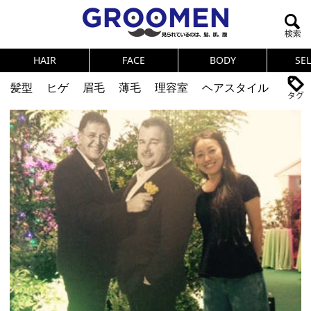
HAIR
FACE
BODY
SE
髪型
ヒゲ
眉毛
薄毛
理容室
ヘアスタイル
ヘアカタログ
体臭
ニオイ
連載
メンズコスメ
NEWS
PICK UP
筋肉
女の本音
テストステロン
海外セレブ
眉毛
メタボ
健康
スキンケア
食事
調査結果
トレーニング
好印象な男
頭皮ケア
ダイエット
理容室