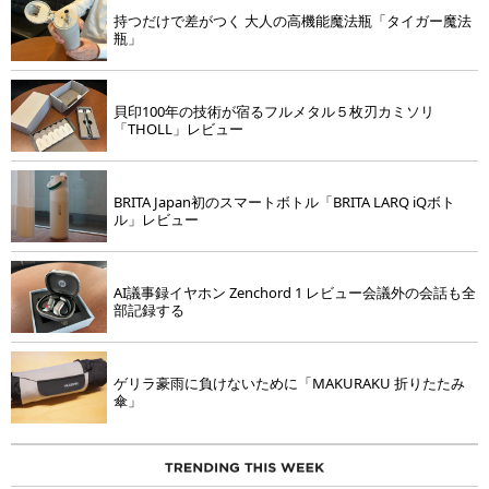
持つだけで差がつく 大人の高機能魔法瓶「タイガー魔法
瓶」
貝印100年の技術が宿るフルメタル５枚刃カミソリ
「THOLL」レビュー
BRITA Japan初のスマートボトル「BRITA LARQ iQボト
ル」レビュー
AI議事録イヤホン Zenchord 1 レビュー会議外の会話も全
部記録する
ゲリラ豪雨に負けないために「MAKURAKU 折りたたみ
傘」