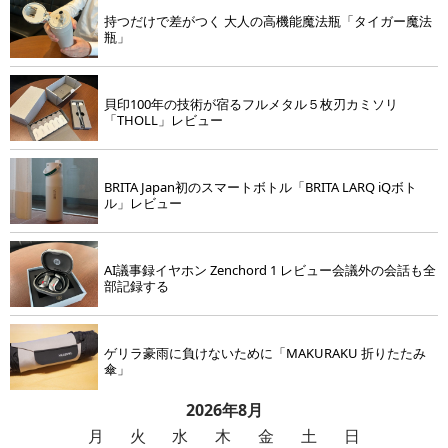
持つだけで差がつく 大人の高機能魔法瓶「タイガー魔法
瓶」
貝印100年の技術が宿るフルメタル５枚刃カミソリ
「THOLL」レビュー
BRITA Japan初のスマートボトル「BRITA LARQ iQボト
ル」レビュー
AI議事録イヤホン Zenchord 1 レビュー会議外の会話も全
部記録する
ゲリラ豪雨に負けないために「MAKURAKU 折りたたみ
傘」
2026年8月
月
火
水
木
金
土
日