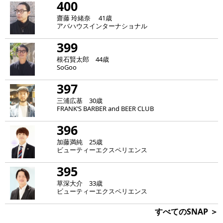
400
齋藤 玲緒奈 41歳
アバハウスインターナショナル
399
根石賢太郎 44歳
SoGoo
397
三浦広基 30歳
FRANK‘S BARBER and BEER CLUB
396
加藤満純 25歳
ビューティーエクスペリエンス
395
草深大介 33歳
ビューティーエクスペリエンス
すべてのSNAP ＞