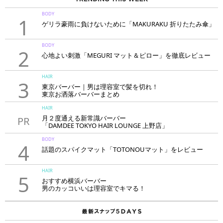
BODY
1
ゲリラ豪雨に負けないために「MAKURAKU 折りたたみ傘」
BODY
2
心地よい刺激「MEGURI マット＆ピロー」を徹底レビュー
HAIR
3
東京バーバー｜男は理容室で髪を切れ！
東京お洒落バーバーまとめ
HAIR
月２度通える新常識バーバー
PR
「DAMDEE TOKYO HAIR LOUNGE 上野店」
BODY
4
話題のスパイクマット「TOTONOUマット」をレビュー
HAIR
5
おすすめ横浜バーバー
男のカッコいいは理容室でキマる！