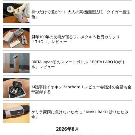
持つだけで差がつく 大人の高機能魔法瓶「タイガー魔法
瓶」
貝印100年の技術が宿るフルメタル５枚刃カミソリ
「THOLL」レビュー
BRITA Japan初のスマートボトル「BRITA LARQ iQボト
ル」レビュー
AI議事録イヤホン Zenchord 1 レビュー会議外の会話も全
部記録する
ゲリラ豪雨に負けないために「MAKURAKU 折りたたみ
傘」
2026年8月