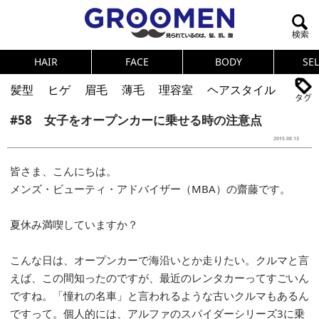
HAIR
FACE
BODY
SE
髪型
ヒゲ
眉毛
薄毛
理容室
ヘアスタイル
#58 女子をオープンカーに乗せる時の注意点
ヘアカタログ
体臭
ニオイ
連載
2015.08.13
メンズコスメ
NEWS
PICK UP
筋肉
女の本音
皆さま、こんにちは。
テストステロン
海外セレブ
眉毛
メタボ
メンズ・ビューティ・アドバイザー（MBA）の齋藤です。
健康
スキンケア
食事
調査結果
夏休み満喫していますか？
トレーニング
好印象な男
頭皮ケア
こんな日は、オープンカーで海沿いとか走りたい。クルマと言
ダイエット
理容室
えば、この間知ったのですが、最近のレンタカーってすごいん
ですね。「憧れの名車」と言われるような古いクルマもあるん
ですって。個人的には、アルファのスパイダーシリーズ3に乗