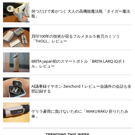
持つだけで差がつく 大人の高機能魔法瓶「タイガー魔法
瓶」
貝印100年の技術が宿るフルメタル５枚刃カミソリ
「THOLL」レビュー
BRITA Japan初のスマートボトル「BRITA LARQ iQボト
ル」レビュー
AI議事録イヤホン Zenchord 1 レビュー会議外の会話も全
部記録する
ゲリラ豪雨に負けないために「MAKURAKU 折りたたみ
傘」