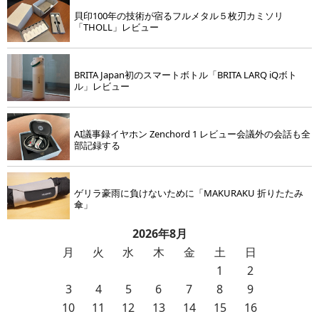
貝印100年の技術が宿るフルメタル５枚刃カミソリ
「THOLL」レビュー
BRITA Japan初のスマートボトル「BRITA LARQ iQボト
ル」レビュー
AI議事録イヤホン Zenchord 1 レビュー会議外の会話も全
部記録する
ゲリラ豪雨に負けないために「MAKURAKU 折りたたみ
傘」
2026年8月
月
火
水
木
金
土
日
1
2
3
4
5
6
7
8
9
10
11
12
13
14
15
16