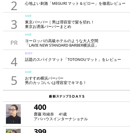
2
心地よい刺激「MEGURI マット＆ピロー」を徹底レビュー
HAIR
3
東京バーバー｜男は理容室で髪を切れ！
東京お洒落バーバーまとめ
HAIR
ヨーロッパの高級ホテルのような大人空間
PR
「LAVIE NEW STANDARD BARBER横浜店」
BODY
4
話題のスパイクマット「TOTONOUマット」をレビュー
HAIR
5
おすすめ横浜バーバー
男のカッコいいは理容室でキマる！
400
齋藤 玲緒奈 41歳
アバハウスインターナショナル
399