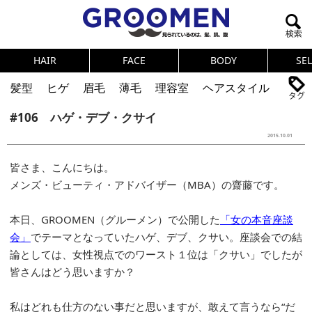
HAIR
FACE
BODY
SE
髪型
ヒゲ
眉毛
薄毛
理容室
ヘアスタイル
#106 ハゲ・デブ・クサイ
ヘアカタログ
体臭
ニオイ
連載
2015.10.01
メンズコスメ
NEWS
PICK UP
筋肉
女の本音
皆さま、こんにちは。
テストステロン
海外セレブ
眉毛
メタボ
メンズ・ビューティ・アドバイザー（MBA）の齋藤です。
健康
スキンケア
食事
調査結果
本日、GROOMEN（グルーメン）で公開した
「女の本音座談
会」
でテーマとなっていたハゲ、デブ、クサい。座談会での結
トレーニング
好印象な男
頭皮ケア
論としては、女性視点でのワースト１位は「クサい」でしたが
ダイエット
理容室
皆さんはどう思いますか？
私はどれも仕方のない事だと思いますが、敢えて言うなら“だ