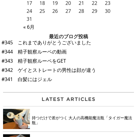
17
18
19
20
21
22
23
24
25
26
27
28
29
30
31
« 6月
最近のブログ投稿
#345 これまでありがとうございました
#344 精子観察ルーペの動画
#343 精子観察ルーペをGET
#342 ゲイとストレートの男性は顔が違う
#341 白髪にはジェル
持つだけで差がつく 大人の高機能魔法瓶「タイガー魔法
瓶」