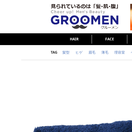
HAIR
FACE
TAG
髪型
ヒゲ
眉毛
薄毛
理容室
女の本音
テストステロン
海外セレブ
ダイエット
理容室