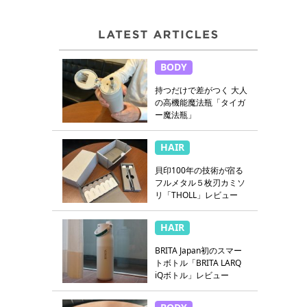
BODY
持つだけで差がつく 大人
の高機能魔法瓶「タイガ
ー魔法瓶」
HAIR
貝印100年の技術が宿る
フルメタル５枚刃カミソ
リ「THOLL」レビュー
HAIR
BRITA Japan初のスマー
トボトル「BRITA LARQ
iQボトル」レビュー