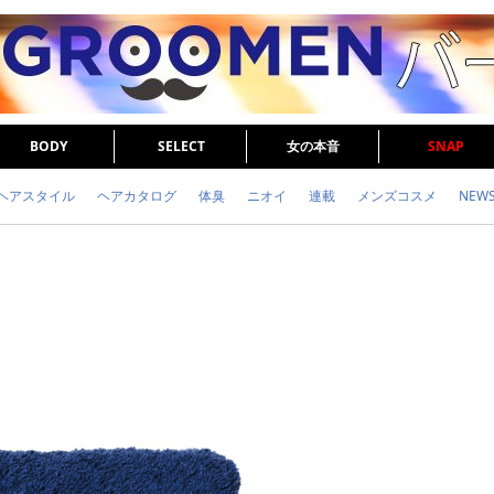
BODY
SELECT
女の本音
SNAP
ヘアスタイル
ヘアカタログ
体臭
ニオイ
連載
メンズコスメ
NEW
眉毛
メタボ
健康
スキンケア
食事
調査結果
トレーニング