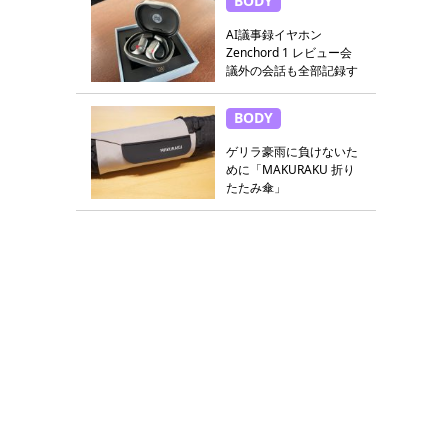
BODY
AI議事録イヤホン
Zenchord 1 レビュー会
議外の会話も全部記録す
る
BODY
ゲリラ豪雨に負けないた
めに「MAKURAKU 折り
たたみ傘」