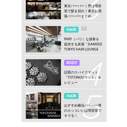
東京バーバー｜男は理容
室で髪を切れ！東京お洒
落バーバーまとめ
PR
HAIR
PARY（パリ）な接客を
提供する床屋「DAMDEE
TOKYO HAIR LOUNGE
新宿店」
BODY
話題のスパイクマット
「TOTONOUマット」を
レビュー
HAIR
おすすめ横浜バーバー男
のカッコいいは理容室で
キマる！