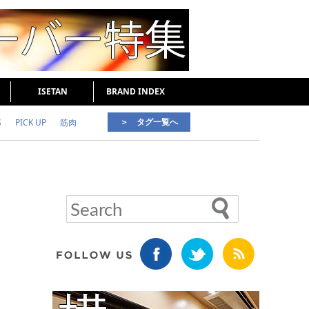
ISETAN
BRAND INDEX
＞ タグ一覧へ
S
PICK UP
筋肉
好印象な男
頭皮ケア