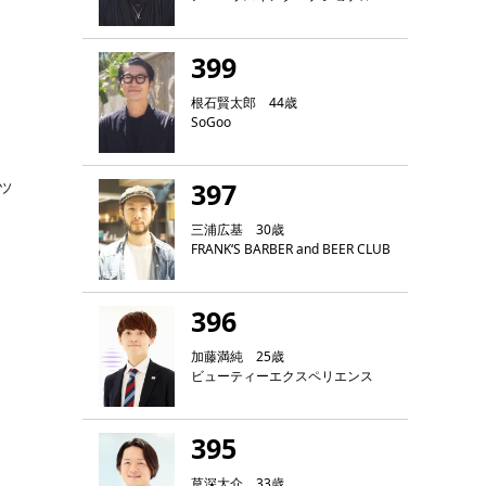
399
根石賢太郎 44歳
SoGoo
ッ
397
三浦広基 30歳
FRANK‘S BARBER and BEER CLUB
396
加藤満純 25歳
ビューティーエクスペリエンス
395
草深大介 33歳