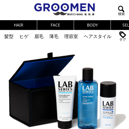
HAIR
FACE
BODY
SE
髪型
ヒゲ
眉毛
薄毛
理容室
ヘアスタイル
ヘアカタログ
体臭
ニオイ
連載
メンズコスメ
NEWS
PICK UP
筋肉
女の本音
テストステロン
海外セレブ
眉毛
メタボ
健康
スキンケア
食事
調査結果
トレーニング
好印象な男
頭皮ケア
ダイエット
理容室