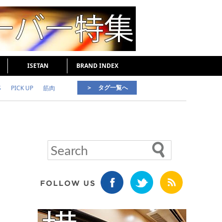
ISETAN
BRAND INDEX
＞ タグ一覧へ
S
PICK UP
筋肉
好印象な男
頭皮ケア