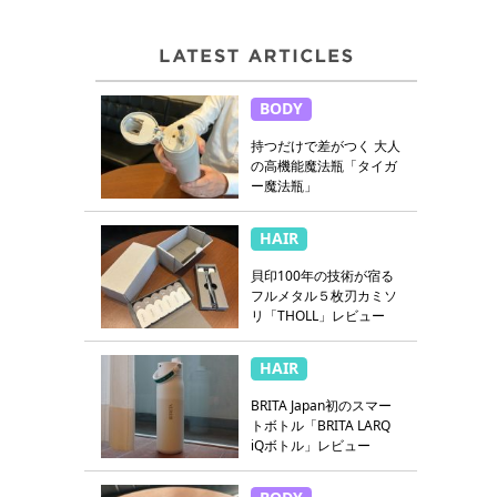
BODY
持つだけで差がつく 大人
の高機能魔法瓶「タイガ
ー魔法瓶」
HAIR
貝印100年の技術が宿る
フルメタル５枚刃カミソ
リ「THOLL」レビュー
HAIR
BRITA Japan初のスマー
トボトル「BRITA LARQ
iQボトル」レビュー