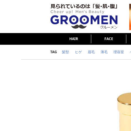
HAIR
FACE
TAG
髪型
ヒゲ
眉毛
薄毛
理容室
女の本音
テストステロン
海外セレブ
ダイエット
理容室