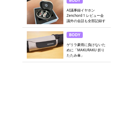
BODY
AI議事録イヤホン
Zenchord 1 レビュー会
議外の会話も全部記録す
る
BODY
ゲリラ豪雨に負けないた
めに「MAKURAKU 折り
たたみ傘」