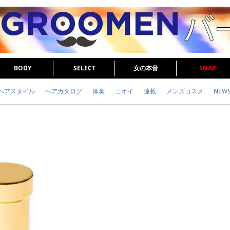
BODY
SELECT
女の本音
SNAP
ヘアスタイル
ヘアカタログ
体臭
ニオイ
連載
メンズコスメ
NEW
眉毛
メタボ
健康
スキンケア
食事
調査結果
トレーニング