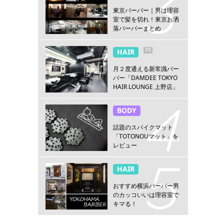
東京バーバー｜男は理容
室で髪を切れ！東京お洒
落バーバーまとめ
PR
HAIR
月２度通える新常識バー
バー「DAMDEE TOKYO
HAIR LOUNGE 上野店」
BODY
話題のスパイクマット
「TOTONOUマット」を
レビュー
HAIR
おすすめ横浜バーバー男
のカッコいいは理容室で
キマる！