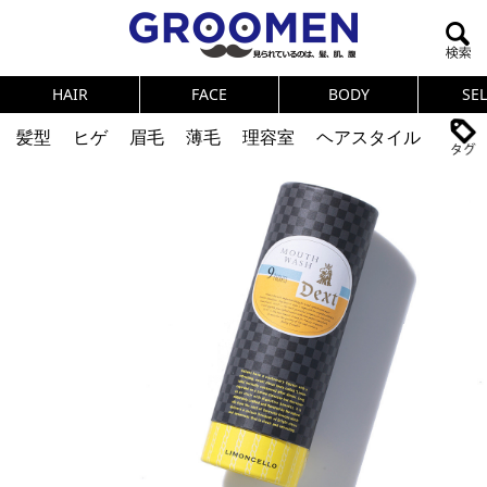
HAIR
FACE
BODY
SE
髪型
ヒゲ
眉毛
薄毛
理容室
ヘアスタイル
ヘアカタログ
体臭
ニオイ
連載
メンズコスメ
NEWS
PICK UP
筋肉
女の本音
テストステロン
海外セレブ
眉毛
メタボ
健康
スキンケア
食事
調査結果
トレーニング
好印象な男
頭皮ケア
ダイエット
理容室