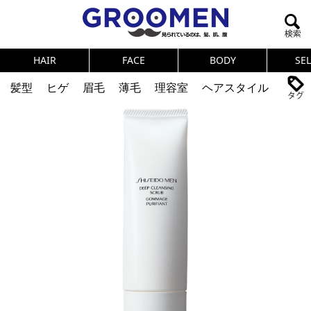
HAIR
FACE
BODY
SE
髪型
ヒゲ
眉毛
薄毛
理容室
ヘアスタイル
ヘアカタログ
体臭
ニオイ
連載
メンズコスメ
NEWS
PICK UP
筋肉
女の本音
テストステロン
海外セレブ
眉毛
メタボ
健康
スキンケア
食事
調査結果
トレーニング
好印象な男
頭皮ケア
ダイエット
理容室