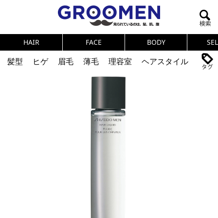
HAIR
FACE
BODY
SE
髪型
ヒゲ
眉毛
薄毛
理容室
ヘアスタイル
ヘアカタログ
体臭
ニオイ
連載
メンズコスメ
NEWS
PICK UP
筋肉
女の本音
テストステロン
海外セレブ
眉毛
メタボ
健康
スキンケア
食事
調査結果
トレーニング
好印象な男
頭皮ケア
ダイエット
理容室