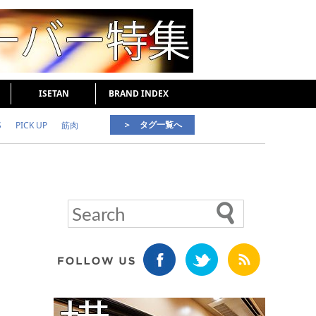
ISETAN
BRAND INDEX
＞ タグ一覧へ
S
PICK UP
筋肉
好印象な男
頭皮ケア