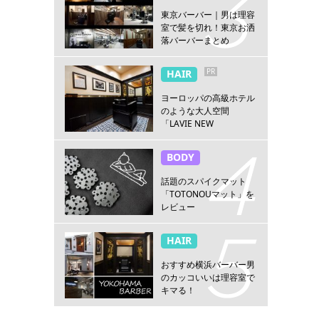
東京バーバー｜男は理容
室で髪を切れ！東京お洒
落バーバーまとめ
PR
HAIR
ヨーロッパの高級ホテル
のような大人空間
「LAVIE NEW
STANDARD BARBER横浜
店」
BODY
話題のスパイクマット
「TOTONOUマット」を
レビュー
HAIR
おすすめ横浜バーバー男
のカッコいいは理容室で
キマる！