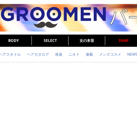
BODY
SELECT
女の本音
SNAP
ヘアスタイル
ヘアカタログ
体臭
ニオイ
連載
メンズコスメ
NEW
眉毛
メタボ
健康
スキンケア
食事
調査結果
トレーニング