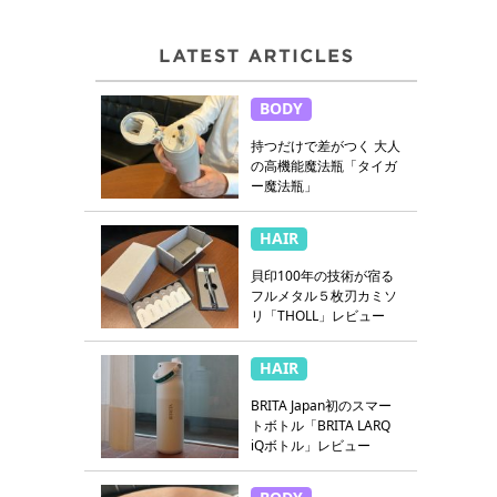
BODY
持つだけで差がつく 大人
の高機能魔法瓶「タイガ
ー魔法瓶」
HAIR
貝印100年の技術が宿る
フルメタル５枚刃カミソ
リ「THOLL」レビュー
HAIR
BRITA Japan初のスマー
トボトル「BRITA LARQ
iQボトル」レビュー