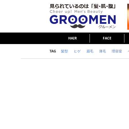
HAIR
FACE
TAG
髪型
ヒゲ
眉毛
薄毛
理容室
女の本音
テストステロン
海外セレブ
ダイエット
理容室