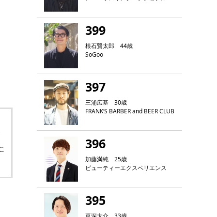
399
根石賢太郎 44歳
SoGoo
397
三浦広基 30歳
FRANK‘S BARBER and BEER CLUB
サ
396
に
加藤満純 25歳
ビューティーエクスペリエンス
395
草深大介 33歳