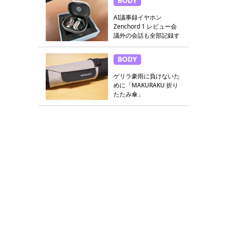
BODY
AI議事録イヤホン
Zenchord 1 レビュー会
議外の会話も全部記録す
る
BODY
ゲリラ豪雨に負けないた
めに「MAKURAKU 折り
たたみ傘」