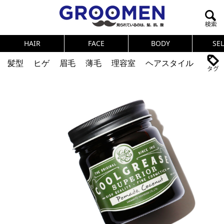
HAIR
FACE
BODY
SE
髪型
ヒゲ
眉毛
薄毛
理容室
ヘアスタイル
ヘアカタログ
体臭
ニオイ
連載
メンズコスメ
NEWS
PICK UP
筋肉
女の本音
テストステロン
海外セレブ
眉毛
メタボ
健康
スキンケア
食事
調査結果
トレーニング
好印象な男
頭皮ケア
ダイエット
理容室