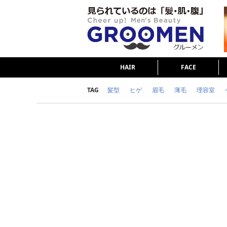
HAIR
FACE
TAG
髪型
ヒゲ
眉毛
薄毛
理容室
女の本音
テストステロン
海外セレブ
ダイエット
理容室