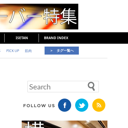
ISETAN
BRAND INDEX
＞ タグ一覧へ
S
PICK UP
筋肉
好印象な男
頭皮ケア