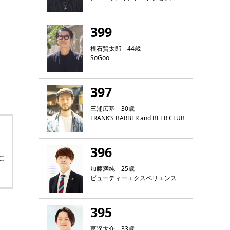
399
根石賢太郎 44歳
SoGoo
397
三浦広基 30歳
FRANK‘S BARBER and BEER CLUB
サ
396
に
加藤満純 25歳
ビューティーエクスペリエンス
395
草深大介 33歳