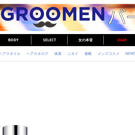
BODY
SELECT
女の本音
SNAP
ヘアスタイル
ヘアカタログ
体臭
ニオイ
連載
メンズコスメ
NEW
眉毛
メタボ
健康
スキンケア
食事
調査結果
トレーニング