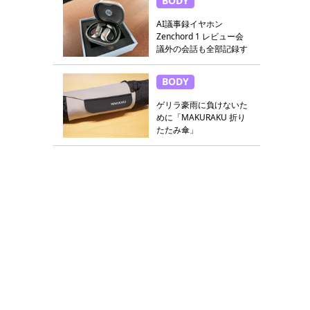
BODY
AI議事録イヤホン
Zenchord 1 レビュー会
議外の会話も全部記録す
る
BODY
ゲリラ豪雨に負けないた
めに「MAKURAKU 折り
たたみ傘」