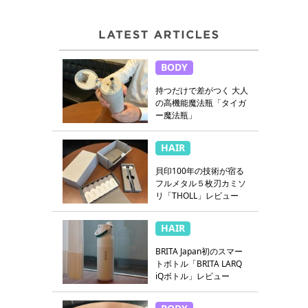
BODY
持つだけで差がつく 大人
の高機能魔法瓶「タイガ
ー魔法瓶」
HAIR
貝印100年の技術が宿る
フルメタル５枚刃カミソ
リ「THOLL」レビュー
HAIR
BRITA Japan初のスマー
トボトル「BRITA LARQ
iQボトル」レビュー