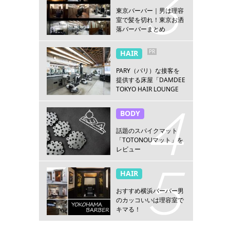
東京バーバー｜男は理容
室で髪を切れ！東京お洒
落バーバーまとめ
PR
HAIR
PARY（パリ）な接客を
提供する床屋「DAMDEE
TOKYO HAIR LOUNGE
新宿店」
BODY
話題のスパイクマット
「TOTONOUマット」を
レビュー
HAIR
おすすめ横浜バーバー男
のカッコいいは理容室で
キマる！