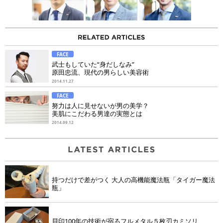
FACE
武士もしていた“身だしなみ”
原田忠流、現代の男らしい美容術
2014.11.27
FACE
努力は人に見せないが男の美学？
美肌にこだわる男達の実態とは
2014.09.12
持つだけで差がつく 大人の高機能魔法瓶「タイガー魔法
瓶」
貝印100年の技術が宿るフルメタル５枚刃カミソリ