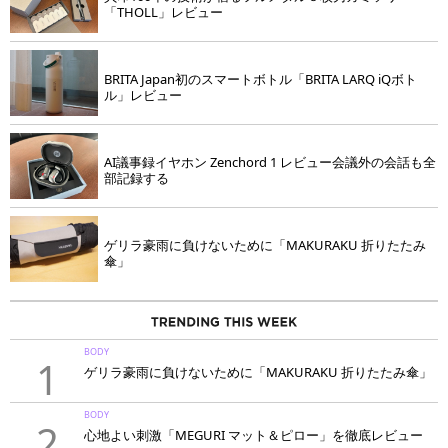
「THOLL」レビュー
BRITA Japan初のスマートボトル「BRITA LARQ iQボト
ル」レビュー
AI議事録イヤホン Zenchord 1 レビュー会議外の会話も全
部記録する
ゲリラ豪雨に負けないために「MAKURAKU 折りたたみ
傘」
BODY
1
ゲリラ豪雨に負けないために「MAKURAKU 折りたたみ傘」
BODY
2
心地よい刺激「MEGURI マット＆ピロー」を徹底レビュー