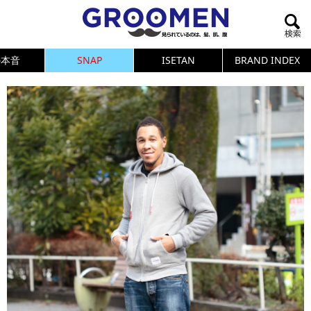
の本音
SNAP
ISETAN
BRAND INDEX