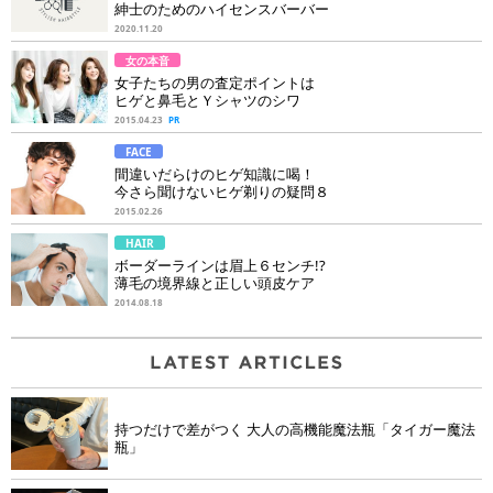
紳士のためのハイセンスバーバー
2020.11.20
女の本音
女子たちの男の査定ポイントは
ヒゲと鼻毛とＹシャツのシワ
2015.04.23
PR
FACE
間違いだらけのヒゲ知識に喝！
今さら聞けないヒゲ剃りの疑問８
2015.02.26
HAIR
ボーダーラインは眉上６センチ!?
薄毛の境界線と正しい頭皮ケア
2014.08.18
持つだけで差がつく 大人の高機能魔法瓶「タイガー魔法
瓶」