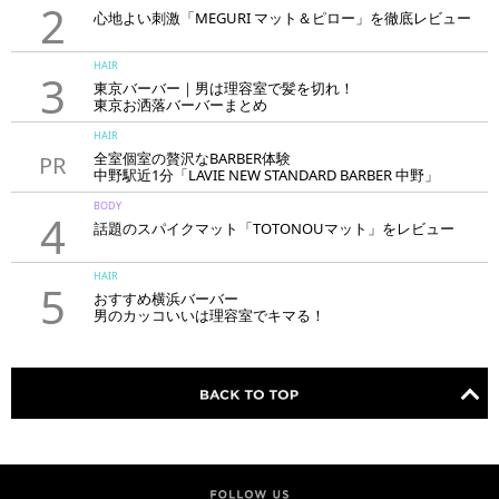
2
心地よい刺激「MEGURI マット＆ピロー」を徹底レビュー
HAIR
3
東京バーバー｜男は理容室で髪を切れ！
東京お洒落バーバーまとめ
HAIR
全室個室の贅沢なBARBER体験
PR
中野駅近1分「LAVIE NEW STANDARD BARBER 中野」
BODY
4
話題のスパイクマット「TOTONOUマット」をレビュー
HAIR
5
おすすめ横浜バーバー
男のカッコいいは理容室でキマる！