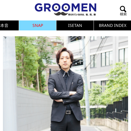
の本音
SNAP
ISETAN
BRAND INDEX