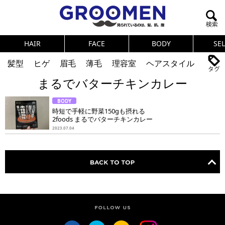
HAIR
FACE
BODY
SE
髪型
ヒゲ
眉毛
薄毛
理容室
ヘアスタイル
まるでバターチキンカレー
ヘアカタログ
体臭
ニオイ
連載
BODY
メンズコスメ
NEWS
PICK UP
筋肉
女の本音
時短で手軽に野菜150gも摂れる
2foods まるでバターチキンカレー
テストステロン
海外セレブ
眉毛
メタボ
2023.07.04
健康
スキンケア
食事
調査結果
トレーニング
好印象な男
頭皮ケア
ダイエット
理容室