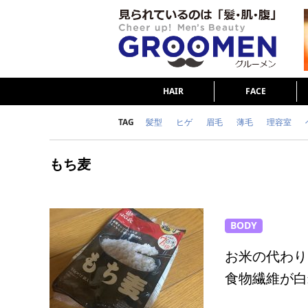
HAIR
FACE
TAG
髪型
ヒゲ
眉毛
薄毛
理容室
女の本音
テストステロン
海外セレブ
もち麦
ダイエット
理容室
BODY
お米の代わり
食物繊維が白