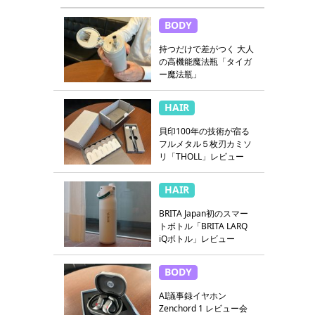
BODY
持つだけで差がつく 大人
の高機能魔法瓶「タイガ
ー魔法瓶」
HAIR
貝印100年の技術が宿る
フルメタル５枚刃カミソ
リ「THOLL」レビュー
HAIR
BRITA Japan初のスマー
トボトル「BRITA LARQ
iQボトル」レビュー
BODY
AI議事録イヤホン
Zenchord 1 レビュー会