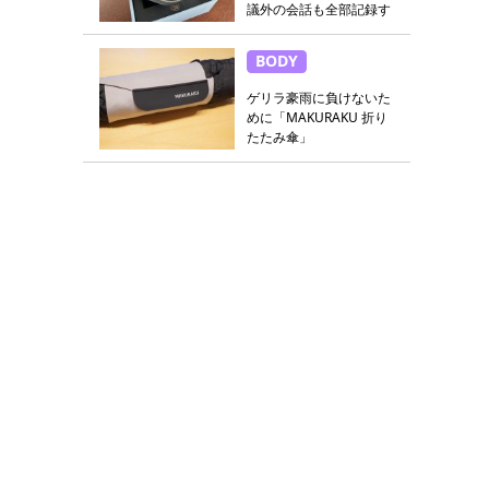
議外の会話も全部記録す
る
BODY
ゲリラ豪雨に負けないた
めに「MAKURAKU 折り
たたみ傘」