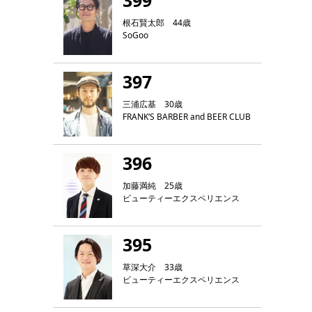
399
根石賢太郎 44歳
SoGoo
397
三浦広基 30歳
FRANK‘S BARBER and BEER CLUB
396
加藤満純 25歳
ビューティーエクスペリエンス
395
草深大介 33歳
ビューティーエクスペリエンス