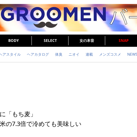
BODY
SELECT
女の本音
SNAP
ヘアスタイル
ヘアカタログ
体臭
ニオイ
連載
メンズコスメ
NEW
眉毛
メタボ
健康
スキンケア
食事
調査結果
トレーニング
に「もち麦」
米の7.3倍で冷めても美味しい