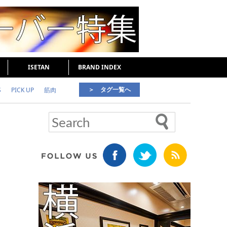
ISETAN
BRAND INDEX
＞ タグ一覧へ
S
PICK UP
筋肉
好印象な男
頭皮ケア