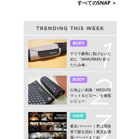
すべてのSNAP ＞
BODY
ゲリラ豪雨に負けないた
めに「MAKURAKU 折り
たたみ傘」
BODY
心地よい刺激「MEGURI
マット＆ピロー」を徹底
レビュー
HAIR
東京バーバー｜男は理容
室で髪を切れ！東京お洒
落バーバーまとめ