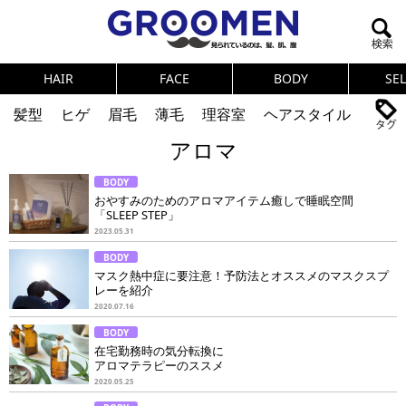
HAIR
FACE
BODY
SE
髪型
ヒゲ
眉毛
薄毛
理容室
ヘアスタイル
アロマ
ヘアカタログ
体臭
ニオイ
連載
BODY
メンズコスメ
NEWS
PICK UP
筋肉
女の本音
おやすみのためのアロマアイテム癒しで睡眠空間
「SLEEP STEP」
テストステロン
海外セレブ
眉毛
メタボ
2023.05.31
BODY
健康
スキンケア
食事
調査結果
マスク熱中症に要注意！予防法とオススメのマスクスプ
レーを紹介
2020.07.16
トレーニング
好印象な男
頭皮ケア
BODY
在宅勤務時の気分転換に
ダイエット
理容室
アロマテラピーのススメ
2020.05.25