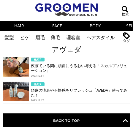
HAIR
FACE
BODY
SE
髪型
ヒゲ
眉毛
薄毛
理容室
ヘアスタイル
アヴェダ
ヘアカタログ
体臭
ニオイ
連載
HAIR
メンズコスメ
NEWS
PICK UP
筋肉
女の本音
夜寝ている間に頭皮にうるおい与える「スカルプソリュ
ーション」
テストステロン
海外セレブ
眉毛
メタボ
2023.12.31
HAIR
健康
スキンケア
食事
調査結果
頭皮の痒みや不快感をリフレッシュ「AVEDA」使ってみ
た！
2023.12.17
トレーニング
好印象な男
頭皮ケア
ダイエット
理容室