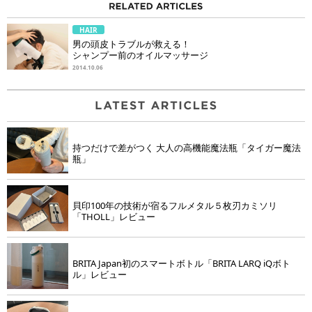
HAIR
男の頭皮トラブルが救える！
シャンプー前のオイルマッサージ
2014.10.06
持つだけで差がつく 大人の高機能魔法瓶「タイガー魔法
瓶」
貝印100年の技術が宿るフルメタル５枚刃カミソリ
「THOLL」レビュー
BRITA Japan初のスマートボトル「BRITA LARQ iQボト
ル」レビュー