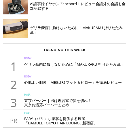
AI議事録イヤホン Zenchord 1 レビュー会議外の会話も全
部記録する
ゲリラ豪雨に負けないために「MAKURAKU 折りたたみ
傘」
BODY
1
ゲリラ豪雨に負けないために「MAKURAKU 折りたたみ傘」
BODY
2
心地よい刺激「MEGURI マット＆ピロー」を徹底レビュー
HAIR
3
東京バーバー｜男は理容室で髪を切れ！
東京お洒落バーバーまとめ
HAIR
PARY（パリ）な接客を提供する床屋
PR
「DAMDEE TOKYO HAIR LOUNGE 新宿店」