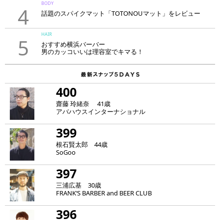
BODY
4
話題のスパイクマット「TOTONOUマット」をレビュー
HAIR
5
おすすめ横浜バーバー
男のカッコいいは理容室でキマる！
400
齋藤 玲緒奈 41歳
アバハウスインターナショナル
399
根石賢太郎 44歳
SoGoo
397
三浦広基 30歳
FRANK‘S BARBER and BEER CLUB
396