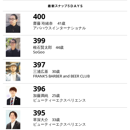
400
齋藤 玲緒奈 41歳
アバハウスインターナショナル
399
根石賢太郎 44歳
SoGoo
397
三浦広基 30歳
FRANK‘S BARBER and BEER CLUB
396
加藤満純 25歳
ビューティーエクスペリエンス
395
草深大介 33歳
ビューティーエクスペリエンス