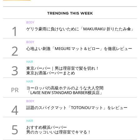
BODY
1
ゲリラ豪雨に負けないために「MAKURAKU 折りたたみ傘」
BODY
2
心地よい刺激「MEGURI マット＆ピロー」を徹底レビュー
HAIR
3
東京バーバー｜男は理容室で髪を切れ！
東京お洒落バーバーまとめ
HAIR
ヨーロッパの高級ホテルのような大人空間
PR
「LAVIE NEW STANDARD BARBER横浜店」
BODY
4
話題のスパイクマット「TOTONOUマット」をレビュー
HAIR
5
おすすめ横浜バーバー
男のカッコいいは理容室でキマる！