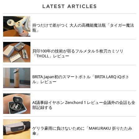
持つだけで差がつく 大人の高機能魔法瓶「タイガー魔法
瓶」
貝印100年の技術が宿るフルメタル５枚刃カミソリ
「THOLL」レビュー
BRITA Japan初のスマートボトル「BRITA LARQ iQボト
ル」レビュー
AI議事録イヤホン Zenchord 1 レビュー会議外の会話も全
部記録する
ゲリラ豪雨に負けないために「MAKURAKU 折りたたみ
傘」