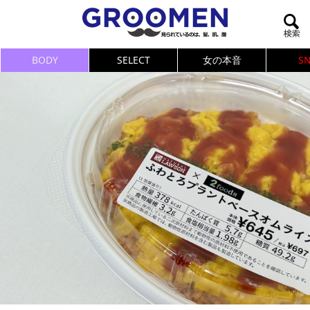
BODY
SELECT
女の本音
S