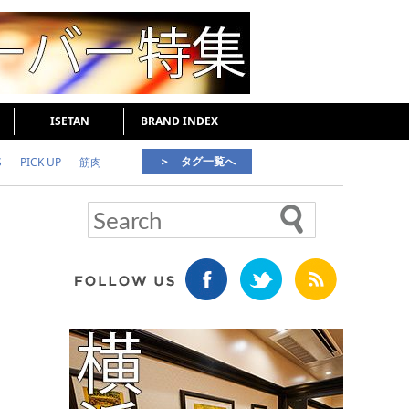
ISETAN
BRAND INDEX
＞ タグ一覧へ
S
PICK UP
筋肉
好印象な男
頭皮ケア