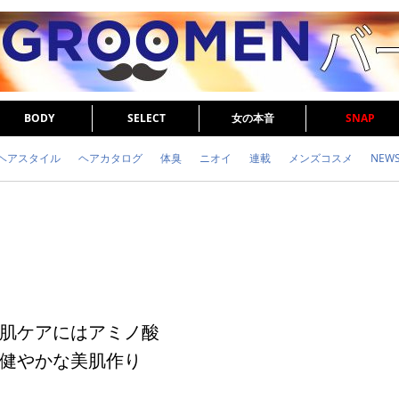
BODY
SELECT
女の本音
SNAP
ヘアスタイル
ヘアカタログ
体臭
ニオイ
連載
メンズコスメ
NEW
眉毛
メタボ
健康
スキンケア
食事
調査結果
トレーニング
肌ケアにはアミノ酸
健やかな美肌作り