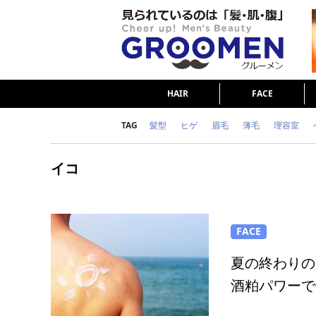
HAIR
FACE
TAG
髪型
ヒゲ
眉毛
薄毛
理容室
女の本音
テストステロン
海外セレブ
イコ
ダイエット
理容室
FACE
夏の終わりの
酒粕パワーで