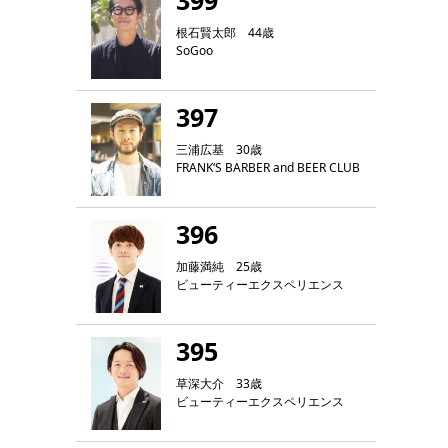
399
根石賢太郎 44歳
SoGoo
397
三浦広基 30歳
FRANK‘S BARBER and BEER CLUB
396
加藤満純 25歳
ビューティーエクスペリエンス
395
草深大介 33歳
ビューティーエクスペリエンス