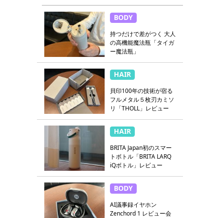
BODY
持つだけで差がつく 大人
の高機能魔法瓶「タイガ
ー魔法瓶」
HAIR
貝印100年の技術が宿る
フルメタル５枚刃カミソ
リ「THOLL」レビュー
HAIR
BRITA Japan初のスマー
トボトル「BRITA LARQ
iQボトル」レビュー
BODY
AI議事録イヤホン
Zenchord 1 レビュー会