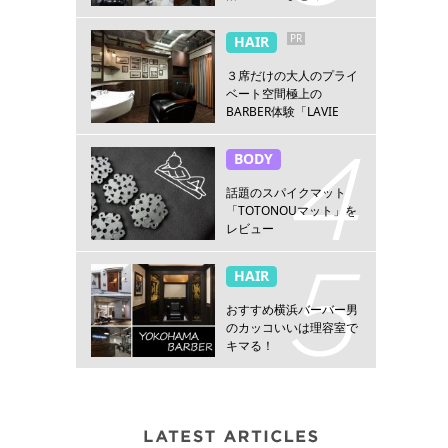
PR
HAIR
３席だけの大人のプライ
ベート空間極上の
BARBER体験「LAVIE
NEW STANDARD
BARBER HANARE新宿
BODY
店」
話題のスパイクマット
「TOTONOUマット」を
レビュー
HAIR
おすすめ横浜バーバー男
のカッコいいは理容室で
キマる！