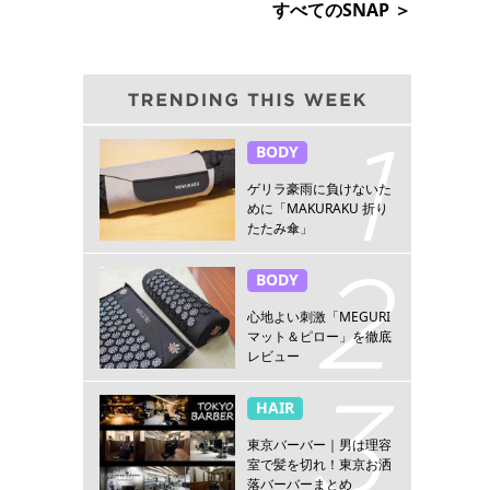
すべてのSNAP ＞
BODY
ゲリラ豪雨に負けないた
めに「MAKURAKU 折り
たたみ傘」
BODY
心地よい刺激「MEGURI
マット＆ピロー」を徹底
レビュー
HAIR
東京バーバー｜男は理容
室で髪を切れ！東京お洒
落バーバーまとめ