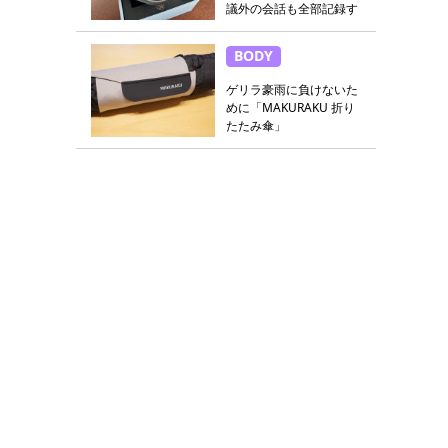
議外の会話も全部記録す
る
BODY
ゲリラ豪雨に負けないた
めに「MAKURAKU 折り
たたみ傘」