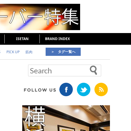
ISETAN
BRAND INDEX
＞ タグ一覧へ
S
PICK UP
筋肉
好印象な男
頭皮ケア