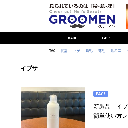
HAIR
FACE
TAG
髪型
ヒゲ
眉毛
薄毛
理容室
女の本音
テストステロン
海外セレブ
イプサ
ダイエット
理容室
FACE
新製品「イプ
簡単使い方レ