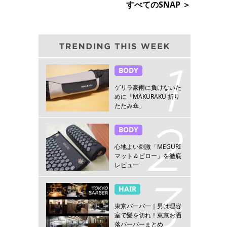
すべてのSNAP ＞
BODY
ゲリラ豪雨に負けないた
めに「MAKURAKU 折り
たたみ傘」
BODY
心地よい刺激「MEGURI
マット＆ピロー」を徹底
レビュー
HAIR
東京バーバー｜男は理容
室で髪を切れ！東京お洒
落バーバーまとめ