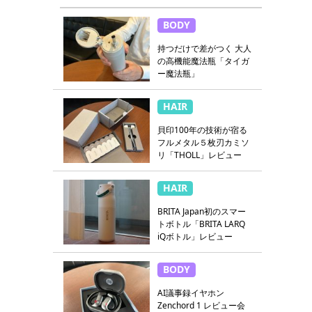
BODY
持つだけで差がつく 大人
の高機能魔法瓶「タイガ
ー魔法瓶」
HAIR
貝印100年の技術が宿る
フルメタル５枚刃カミソ
リ「THOLL」レビュー
HAIR
BRITA Japan初のスマー
トボトル「BRITA LARQ
iQボトル」レビュー
BODY
AI議事録イヤホン
Zenchord 1 レビュー会