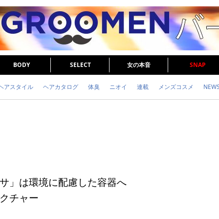
BODY
SELECT
女の本音
SNAP
ヘアスタイル
ヘアカタログ
体臭
ニオイ
連載
メンズコスメ
NEW
眉毛
メタボ
健康
スキンケア
食事
調査結果
トレーニング
サ」は環境に配慮した容器へ
クチャー