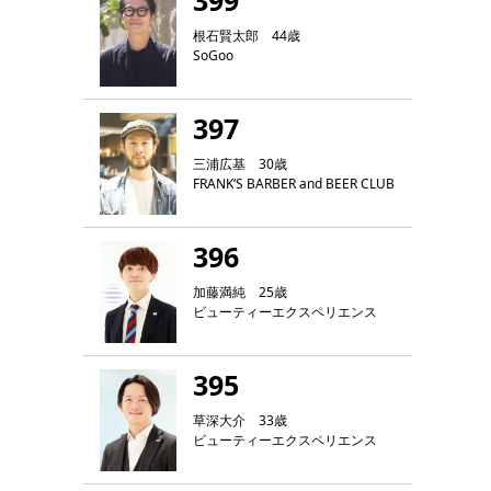
399
根石賢太郎 44歳
SoGoo
397
三浦広基 30歳
FRANK‘S BARBER and BEER CLUB
396
加藤満純 25歳
ビューティーエクスペリエンス
395
草深大介 33歳
ビューティーエクスペリエンス