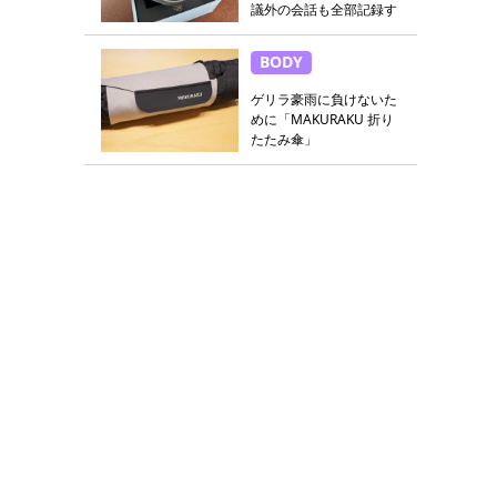
議外の会話も全部記録す
る
BODY
ゲリラ豪雨に負けないた
めに「MAKURAKU 折り
たたみ傘」