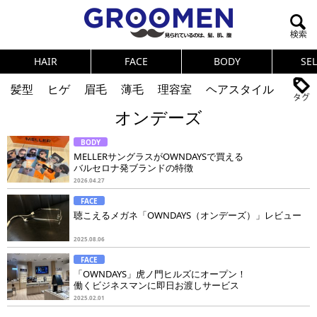
HAIR
FACE
BODY
SE
髪型
ヒゲ
眉毛
薄毛
理容室
ヘアスタイル
オンデーズ
ヘアカタログ
体臭
ニオイ
連載
BODY
メンズコスメ
NEWS
PICK UP
筋肉
女の本音
MELLERサングラスがOWNDAYSで買える
バルセロナ発ブランドの特徴
テストステロン
海外セレブ
眉毛
メタボ
2026.04.27
FACE
健康
スキンケア
食事
調査結果
聴こえるメガネ「OWNDAYS（オンデーズ）」レビュー
2025.08.06
トレーニング
好印象な男
頭皮ケア
FACE
「OWNDAYS」虎ノ門ヒルズにオープン！
ダイエット
理容室
働くビジネスマンに即日お渡しサービス
2025.02.01