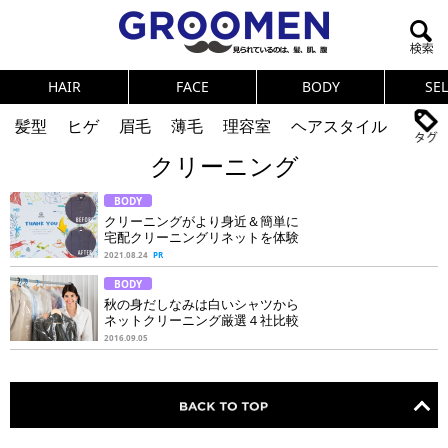
HAIR
FACE
BODY
SE
髪型
ヒゲ
眉毛
薄毛
理容室
ヘアスタイル
クリーニング
ヘアカタログ
体臭
ニオイ
連載
BODY
メンズコスメ
NEWS
PICK UP
筋肉
女の本音
クリーニングがより身近＆簡単に
宅配クリーニングリネットを体験
テストステロン
海外セレブ
眉毛
メタボ
2021.08.24
PR
BODY
健康
スキンケア
食事
調査結果
秋の身だしなみは白いシャツから
ネットクリーニング厳選４社比較
2016.09.05
トレーニング
好印象な男
頭皮ケア
ダイエット
理容室