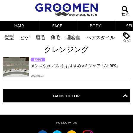
HAIR
FACE
BODY
SE
髪型
ヒゲ
眉毛
薄毛
理容室
ヘアスタイル
クレンジング
ヘアカタログ
体臭
ニオイ
連載
BODY
メンズコスメ
NEWS
PICK UP
筋肉
女の本音
メンズやカップルにおすすめスキンケア「AHRES」
テストステロン
海外セレブ
眉毛
メタボ
2023.03.21
健康
スキンケア
食事
調査結果
トレーニング
好印象な男
頭皮ケア
ダイエット
理容室