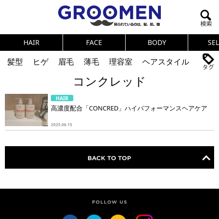
HAIR
FACE
BODY
SE
髪型
ヒゲ
眉毛
薄毛
理容室
ヘアスタイル
コンクレッド
ヘアカタログ
体臭
ニオイ
連載
HAIR
メンズコスメ
NEWS
PICK UP
筋肉
女の本音
高濃度配合「CONCRED」ハイパフォーマンスヘアケア
テストステロン
海外セレブ
眉毛
メタボ
2025.06.15
健康
スキンケア
食事
調査結果
トレーニング
好印象な男
頭皮ケア
ダイエット
理容室