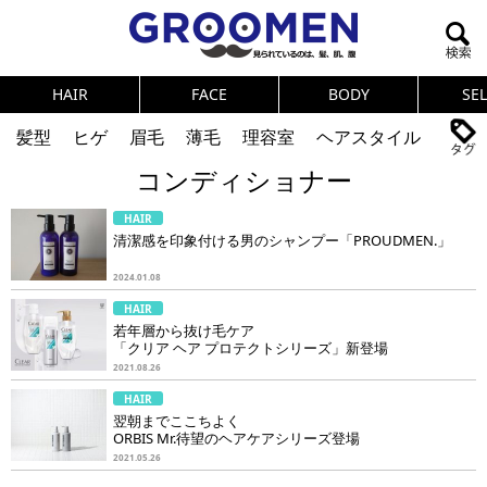
HAIR
FACE
BODY
SE
髪型
ヒゲ
眉毛
薄毛
理容室
ヘアスタイル
コンディショナー
ヘアカタログ
体臭
ニオイ
連載
HAIR
メンズコスメ
NEWS
PICK UP
筋肉
女の本音
清潔感を印象付ける男のシャンプー「PROUDMEN.」
テストステロン
海外セレブ
眉毛
メタボ
2024.01.08
HAIR
健康
スキンケア
食事
調査結果
若年層から抜け毛ケア
「クリア ヘア プロテクトシリーズ」新登場
2021.08.26
トレーニング
好印象な男
頭皮ケア
HAIR
翌朝までここちよく
ダイエット
理容室
ORBIS Mr.待望のヘアケアシリーズ登場
2021.05.26