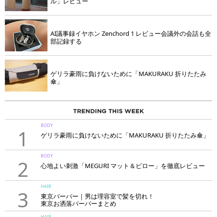
ル」レビュー
AI議事録イヤホン Zenchord 1 レビュー会議外の会話も全
部記録する
ゲリラ豪雨に負けないために「MAKURAKU 折りたたみ
傘」
BODY
1
ゲリラ豪雨に負けないために「MAKURAKU 折りたたみ傘」
BODY
2
心地よい刺激「MEGURI マット＆ピロー」を徹底レビュー
HAIR
3
東京バーバー｜男は理容室で髪を切れ！
東京お洒落バーバーまとめ
HAIR