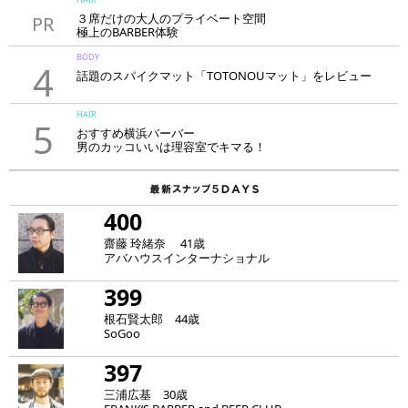
３席だけの大人のプライベート空間
PR
極上のBARBER体験
「LAVIE NEW STANDARD BARBER HANARE新宿店」
BODY
4
話題のスパイクマット「TOTONOUマット」をレビュー
HAIR
5
おすすめ横浜バーバー
男のカッコいいは理容室でキマる！
400
齋藤 玲緒奈 41歳
アバハウスインターナショナル
399
根石賢太郎 44歳
SoGoo
397
三浦広基 30歳