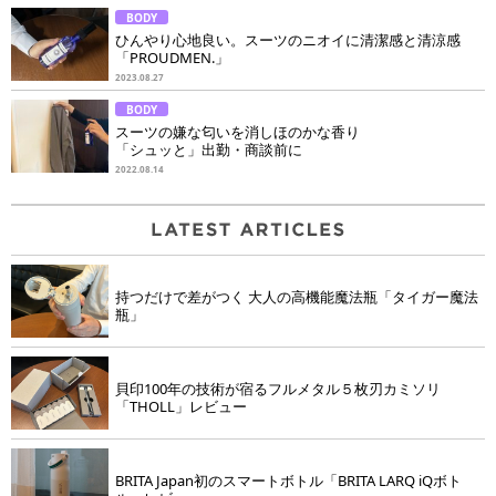
BODY
ひんやり心地良い。スーツのニオイに清潔感と清涼感
「PROUDMEN.」
2023.08.27
BODY
スーツの嫌な匂いを消しほのかな香り
「シュッと」出勤・商談前に
2022.08.14
持つだけで差がつく 大人の高機能魔法瓶「タイガー魔法
瓶」
貝印100年の技術が宿るフルメタル５枚刃カミソリ
「THOLL」レビュー
BRITA Japan初のスマートボトル「BRITA LARQ iQボト