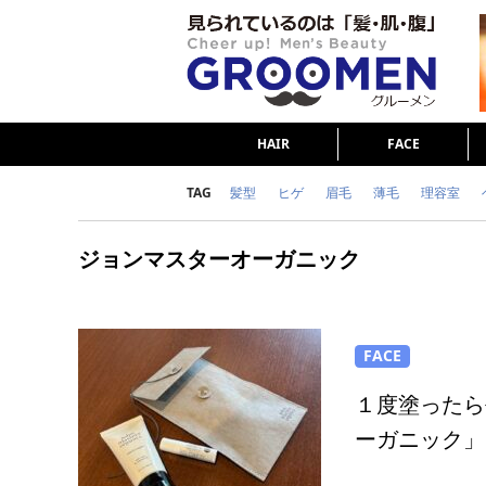
HAIR
FACE
TAG
髪型
ヒゲ
眉毛
薄毛
理容室
女の本音
テストステロン
海外セレブ
ジョンマスターオーガニック
ダイエット
理容室
FACE
１度塗ったら
ーガニック」