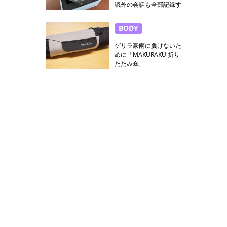
議外の会話も全部記録す
る
BODY
ゲリラ豪雨に負けないた
めに「MAKURAKU 折り
たたみ傘」