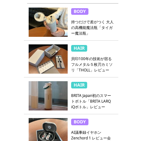
BODY
持つだけで差がつく 大人
の高機能魔法瓶「タイガ
ー魔法瓶」
HAIR
貝印100年の技術が宿る
フルメタル５枚刃カミソ
リ「THOLL」レビュー
HAIR
BRITA Japan初のスマー
トボトル「BRITA LARQ
iQボトル」レビュー
BODY
AI議事録イヤホン
Zenchord 1 レビュー会