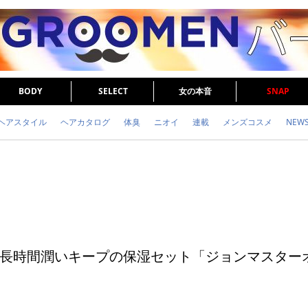
BODY
SELECT
女の本音
SNAP
ヘアスタイル
ヘアカタログ
体臭
ニオイ
連載
メンズコスメ
NEW
眉毛
メタボ
健康
スキンケア
食事
調査結果
トレーニング
長時間潤いキープの保湿セット「ジョンマスター