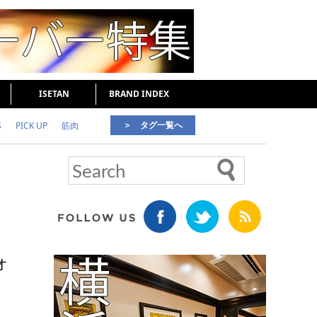
ISETAN
BRAND INDEX
＞ タグ一覧へ
S
PICK UP
筋肉
好印象な男
頭皮ケア
オ