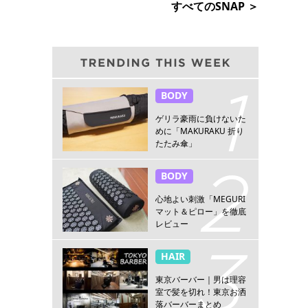
すべてのSNAP ＞
BODY
ゲリラ豪雨に負けないた
めに「MAKURAKU 折り
たたみ傘」
BODY
心地よい刺激「MEGURI
マット＆ピロー」を徹底
レビュー
HAIR
東京バーバー｜男は理容
室で髪を切れ！東京お洒
落バーバーまとめ