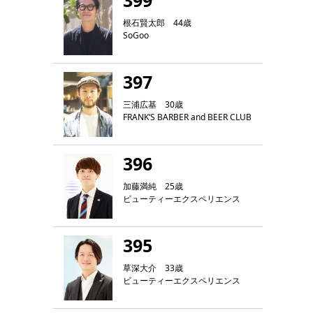
399
根石賢太郎 44歳
SoGoo
397
三浦広基 30歳
FRANK‘S BARBER and BEER CLUB
396
加藤満純 25歳
ビューティーエクスペリエンス
395
草深大介 33歳
ビューティーエクスペリエンス