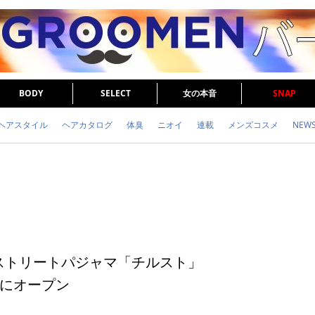
BODY
SELECT
女の本音
SNAP
ヘアスタイル
ヘアカタログ
体臭
ニオイ
連載
メンズコスメ
NEW
眉毛
メタボ
健康
スキンケア
食事
調査結果
トレーニング
ストリートパジャマ「チルスト」
にオープン