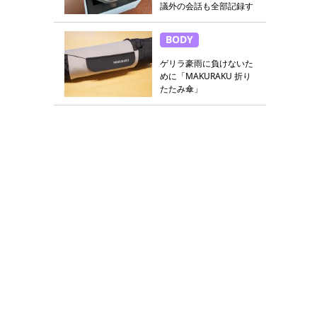
議外の会話も全部記録す
る
BODY
ゲリラ豪雨に負けないた
めに「MAKURAKU 折り
たたみ傘」