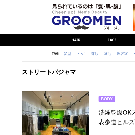
HAIR
FACE
TAG
髪型
ヒゲ
眉毛
薄毛
理容室
女の本音
テストステロン
海外セレブ
ストリートパジャマ
ダイエット
理容室
BODY
洗濯乾燥OK
表参道ヒルズ