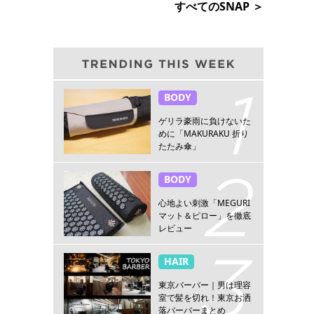
すべてのSNAP ＞
BODY
ゲリラ豪雨に負けないた
めに「MAKURAKU 折り
たたみ傘」
BODY
心地よい刺激「MEGURI
マット＆ピロー」を徹底
レビュー
HAIR
東京バーバー｜男は理容
室で髪を切れ！東京お洒
落バーバーまとめ