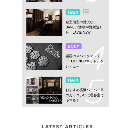
PR
HAIR
全室個室の贅沢な
BARBER体験中野駅近1
分「LAVIE NEW
STANDARD BARBER 中
野」
BODY
話題のスパイクマット
「TOTONOUマット」を
レビュー
HAIR
おすすめ横浜バーバー男
のカッコいいは理容室で
キマる！