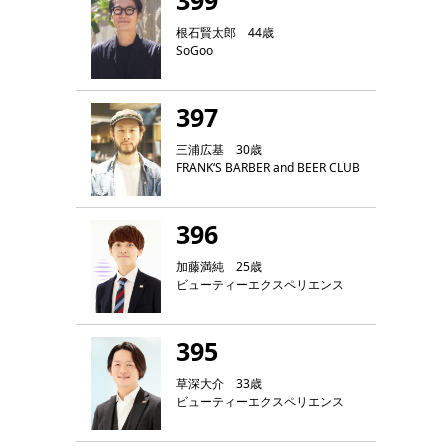
399
根石賢太郎 44歳
SoGoo
397
三浦広基 30歳
FRANK‘S BARBER and BEER CLUB
396
加藤満純 25歳
ビューティーエクスペリエンス
395
草深大介 33歳
ビューティーエクスペリエンス