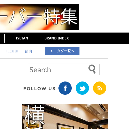
ISETAN
BRAND INDEX
＞ タグ一覧へ
S
PICK UP
筋肉
好印象な男
頭皮ケア