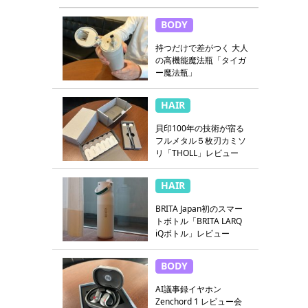
BODY
持つだけで差がつく 大人
の高機能魔法瓶「タイガ
ー魔法瓶」
HAIR
貝印100年の技術が宿る
フルメタル５枚刃カミソ
リ「THOLL」レビュー
HAIR
BRITA Japan初のスマー
トボトル「BRITA LARQ
iQボトル」レビュー
BODY
AI議事録イヤホン
Zenchord 1 レビュー会