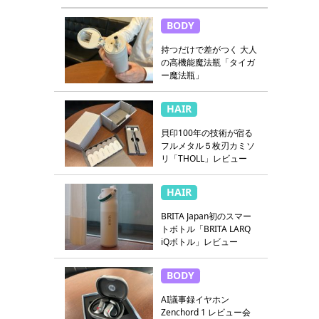
BODY
持つだけで差がつく 大人
の高機能魔法瓶「タイガ
ー魔法瓶」
HAIR
貝印100年の技術が宿る
フルメタル５枚刃カミソ
リ「THOLL」レビュー
HAIR
BRITA Japan初のスマー
トボトル「BRITA LARQ
iQボトル」レビュー
BODY
AI議事録イヤホン
Zenchord 1 レビュー会