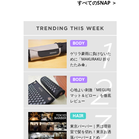
すべてのSNAP ＞
BODY
ゲリラ豪雨に負けないた
めに「MAKURAKU 折り
たたみ傘」
BODY
心地よい刺激「MEGURI
マット＆ピロー」を徹底
レビュー
HAIR
東京バーバー｜男は理容
室で髪を切れ！東京お洒
落バーバーまとめ