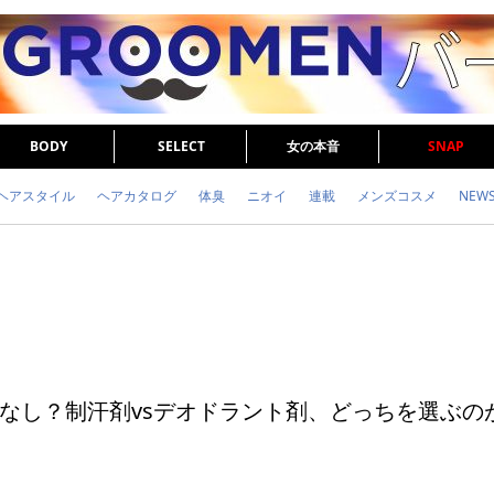
BODY
SELECT
女の本音
SNAP
ヘアスタイル
ヘアカタログ
体臭
ニオイ
連載
メンズコスメ
NEW
眉毛
メタボ
健康
スキンケア
食事
調査結果
トレーニング
なし？制汗剤vsデオドラント剤、どっちを選ぶの