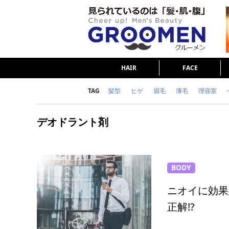
HAIR
FACE
TAG
髪型
ヒゲ
眉毛
薄毛
理容室
女の本音
テストステロン
海外セレブ
デオドラント剤
ダイエット
理容室
BODY
ニオイに効果
正解!?