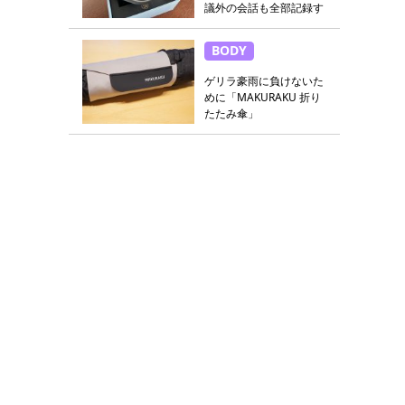
議外の会話も全部記録す
る
BODY
ゲリラ豪雨に負けないた
めに「MAKURAKU 折り
たたみ傘」