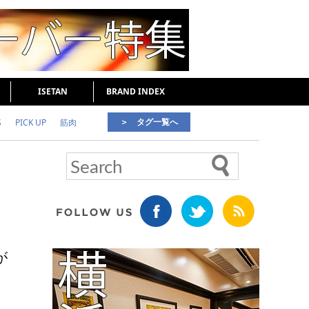
ISETAN
BRAND INDEX
＞ タグ一覧へ
S
PICK UP
筋肉
好印象な男
頭皮ケア
が