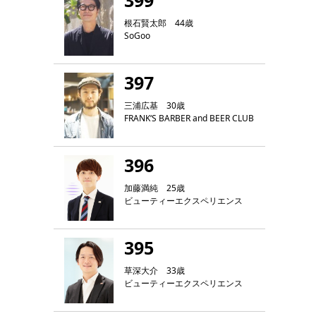
399
根石賢太郎 44歳
SoGoo
397
三浦広基 30歳
FRANK‘S BARBER and BEER CLUB
396
加藤満純 25歳
ビューティーエクスペリエンス
395
草深大介 33歳
ビューティーエクスペリエンス