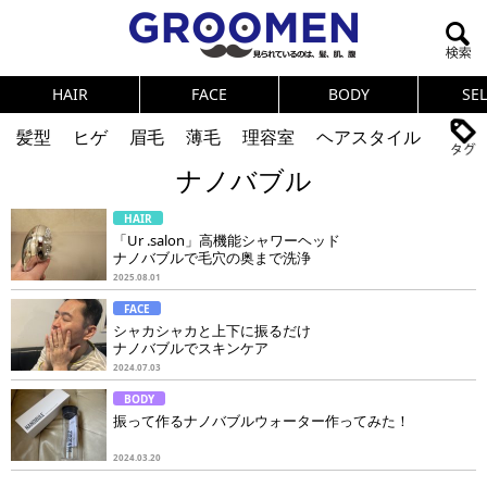
HAIR
FACE
BODY
SE
髪型
ヒゲ
眉毛
薄毛
理容室
ヘアスタイル
ナノバブル
ヘアカタログ
体臭
ニオイ
連載
HAIR
メンズコスメ
NEWS
PICK UP
筋肉
女の本音
「Ur .salon」高機能シャワーヘッド
ナノバブルで毛穴の奥まで洗浄
テストステロン
海外セレブ
眉毛
メタボ
2025.08.01
FACE
健康
スキンケア
食事
調査結果
シャカシャカと上下に振るだけ
ナノバブルでスキンケア
2024.07.03
トレーニング
好印象な男
頭皮ケア
BODY
振って作るナノバブルウォーター作ってみた！
ダイエット
理容室
2024.03.20