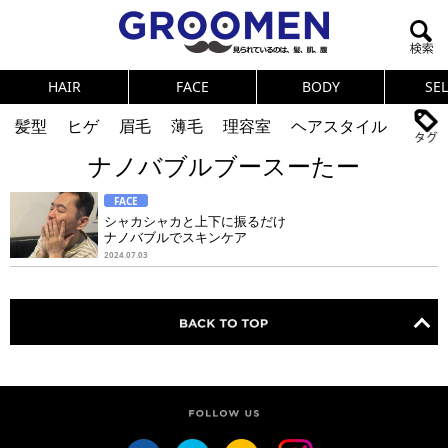
HAIR
FACE
BODY
SE
髪型
ヒゲ
眉毛
薄毛
理容室
ヘアスタイル
ナノバブルブースーたー
ヘアカタログ
体臭
ニオイ
連載
FACE
メンズコスメ
NEWS
PICK UP
筋肉
女の本音
シャカシャカと上下に振るだけ
ナノバブルでスキンケア
テストステロン
海外セレブ
眉毛
メタボ
2024.07.03
健康
スキンケア
食事
調査結果
トレーニング
好印象な男
頭皮ケア
ダイエット
理容室