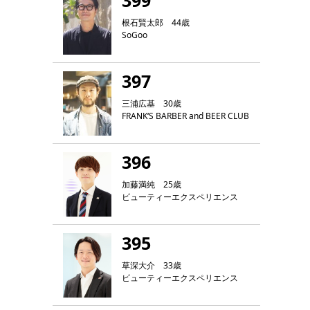
399
根石賢太郎 44歳
SoGoo
397
三浦広基 30歳
FRANK‘S BARBER and BEER CLUB
396
加藤満純 25歳
ビューティーエクスペリエンス
395
草深大介 33歳
ビューティーエクスペリエンス