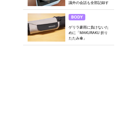
議外の会話も全部記録す
る
BODY
ゲリラ豪雨に負けないた
めに「MAKURAKU 折り
たたみ傘」