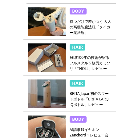
BODY
持つだけで差がつく 大人
の高機能魔法瓶「タイガ
ー魔法瓶」
HAIR
貝印100年の技術が宿る
フルメタル５枚刃カミソ
リ「THOLL」レビュー
HAIR
BRITA Japan初のスマー
トボトル「BRITA LARQ
iQボトル」レビュー
BODY
AI議事録イヤホン
Zenchord 1 レビュー会