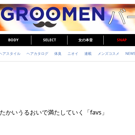
BODY
SELECT
女の本音
SNAP
ヘアスタイル
ヘアカタログ
体臭
ニオイ
連載
メンズコスメ
NEW
眉毛
メタボ
健康
スキンケア
食事
調査結果
トレーニング
たかいうるおいで満たしていく「favs」