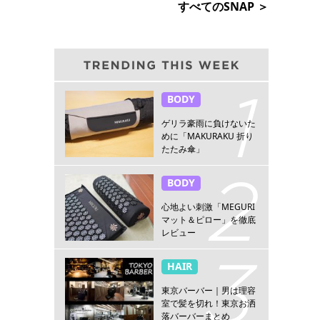
すべてのSNAP ＞
BODY
ゲリラ豪雨に負けないた
めに「MAKURAKU 折り
たたみ傘」
BODY
心地よい刺激「MEGURI
マット＆ピロー」を徹底
レビュー
HAIR
東京バーバー｜男は理容
室で髪を切れ！東京お洒
落バーバーまとめ