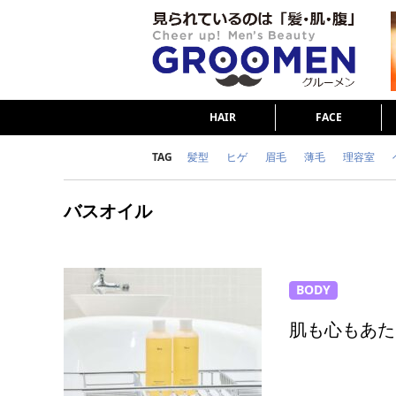
HAIR
FACE
TAG
髪型
ヒゲ
眉毛
薄毛
理容室
女の本音
テストステロン
海外セレブ
バスオイル
ダイエット
理容室
BODY
肌も心もあた