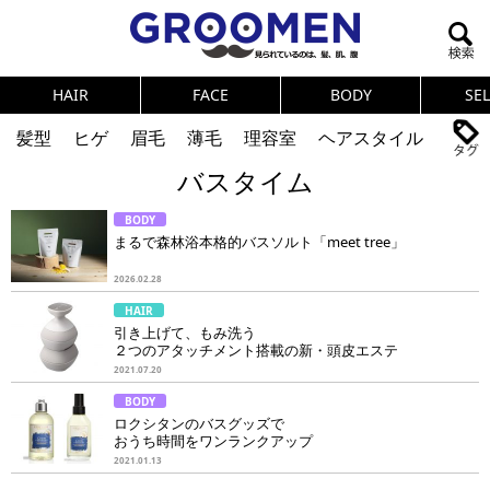
HAIR
FACE
BODY
SE
髪型
ヒゲ
眉毛
薄毛
理容室
ヘアスタイル
バスタイム
ヘアカタログ
体臭
ニオイ
連載
BODY
メンズコスメ
NEWS
PICK UP
筋肉
女の本音
まるで森林浴本格的バスソルト「meet tree」
テストステロン
海外セレブ
眉毛
メタボ
2026.02.28
HAIR
健康
スキンケア
食事
調査結果
引き上げて、もみ洗う
２つのアタッチメント搭載の新・頭皮エステ
2021.07.20
トレーニング
好印象な男
頭皮ケア
BODY
ロクシタンのバスグッズで
ダイエット
理容室
おうち時間をワンランクアップ
2021.01.13