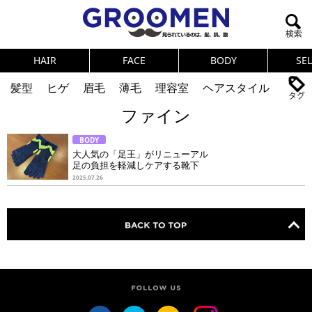
HAIR
FACE
BODY
SE
髪型
ヒゲ
眉毛
薄毛
理容室
ヘアスタイル
ファイン
ヘアカタログ
体臭
ニオイ
連載
BODY
メンズコスメ
NEWS
PICK UP
筋肉
女の本音
大人気の「足王」がリニューアル
足の負担を軽減しケアする靴下
テストステロン
海外セレブ
眉毛
メタボ
2025.07.26
健康
スキンケア
食事
調査結果
トレーニング
好印象な男
頭皮ケア
ダイエット
理容室