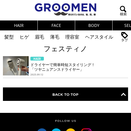
HAIR
FACE
BODY
SE
髪型
ヒゲ
眉毛
薄毛
理容室
ヘアスタイル
フェスティノ
ヘアカタログ
体臭
ニオイ
連載
HAIR
メンズコスメ
NEWS
PICK UP
筋肉
女の本音
ドライヤーで簡単時短スタイリング！
「ツヤニュアンスドライヤー」
テストステロン
海外セレブ
眉毛
メタボ
2025.09.12
健康
スキンケア
食事
調査結果
トレーニング
好印象な男
頭皮ケア
ダイエット
理容室