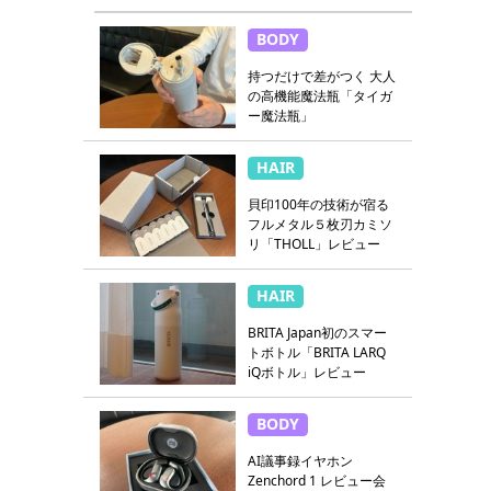
BODY
持つだけで差がつく 大人
の高機能魔法瓶「タイガ
ー魔法瓶」
HAIR
貝印100年の技術が宿る
フルメタル５枚刃カミソ
リ「THOLL」レビュー
HAIR
BRITA Japan初のスマー
トボトル「BRITA LARQ
iQボトル」レビュー
BODY
AI議事録イヤホン
Zenchord 1 レビュー会