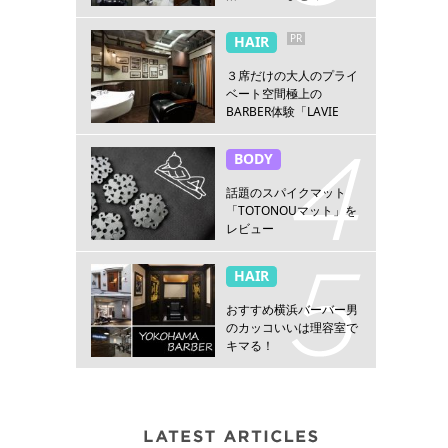
PR
HAIR
３席だけの大人のプライ
ベート空間極上の
BARBER体験「LAVIE
NEW STANDARD
BARBER HANARE新宿
BODY
店」
話題のスパイクマット
「TOTONOUマット」を
レビュー
HAIR
おすすめ横浜バーバー男
のカッコいいは理容室で
キマる！