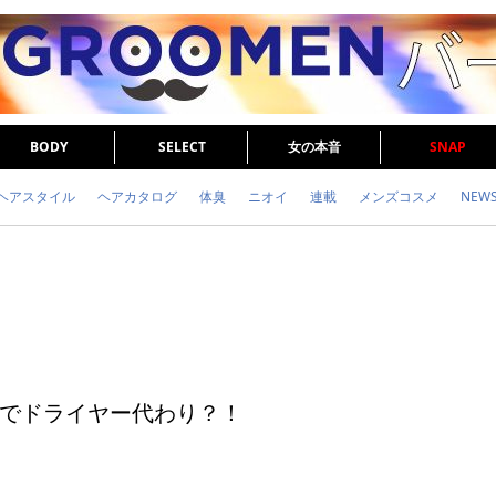
BODY
SELECT
女の本音
SNAP
ヘアスタイル
ヘアカタログ
体臭
ニオイ
連載
メンズコスメ
NEW
眉毛
メタボ
健康
スキンケア
食事
調査結果
トレーニング
でドライヤー代わり？！