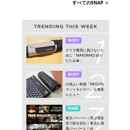
すべてのSNAP ＞
BODY
ゲリラ豪雨に負けないた
めに「MAKURAKU 折り
たたみ傘」
BODY
心地よい刺激「MEGURI
マット＆ピロー」を徹底
レビュー
HAIR
東京バーバー｜男は理容
室で髪を切れ！東京お洒
落バーバーまとめ