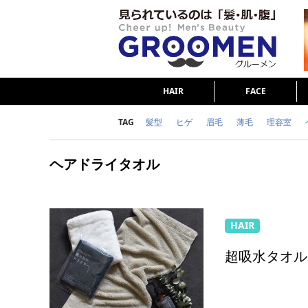
HAIR
FACE
TAG
髪型
ヒゲ
眉毛
薄毛
理容室
女の本音
テストステロン
海外セレブ
ヘアドライタオル
ダイエット
理容室
HAIR
超吸水タオル