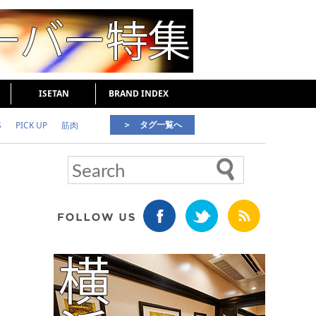
ISETAN
BRAND INDEX
＞ タグ一覧へ
S
PICK UP
筋肉
好印象な男
頭皮ケア