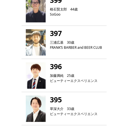
399
根石賢太郎 44歳
SoGoo
397
三浦広基 30歳
FRANK‘S BARBER and BEER CLUB
396
加藤満純 25歳
ビューティーエクスペリエンス
395
草深大介 33歳
ビューティーエクスペリエンス