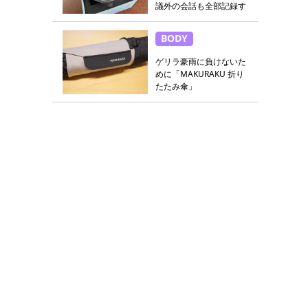
議外の会話も全部記録す
る
BODY
ゲリラ豪雨に負けないた
めに「MAKURAKU 折り
たたみ傘」