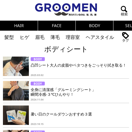
HAIR
FACE
BODY
SE
髪型
ヒゲ
眉毛
薄毛
理容室
ヘアスタイル
ボディシート
ヘアカタログ
体臭
ニオイ
連載
BODY
メンズコスメ
NEWS
PICK UP
筋肉
女の本音
凸凹シート大人の皮脂やベタつきをごっそり拭き取る！
テストステロン
海外セレブ
眉毛
メタボ
2025.03.02
BODY
健康
スキンケア
食事
調査結果
全身に清潔感「グルーミングシート」
瞬間冷感-３℃ひんやり！
2024.11.04
トレーニング
好印象な男
頭皮ケア
SELECT
暑い日のクールダウンおすすめ３選
ダイエット
理容室
2023.10.15