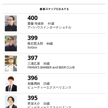
400
齋藤 玲緒奈 41歳
アバハウスインターナショナル
399
根石賢太郎 44歳
SoGoo
397
三浦広基 30歳
FRANK‘S BARBER and BEER CLUB
396
加藤満純 25歳
ビューティーエクスペリエンス
395
草深大介 33歳
ビューティーエクスペリエンス