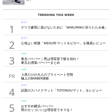
BODY
1
ゲリラ豪雨に負けないために「MAKURAKU 折りたたみ傘」
BODY
2
心地よい刺激「MEGURI マット＆ピロー」を徹底レビュー
HAIR
3
東京バーバー｜男は理容室で髪を切れ！
東京お洒落バーバーまとめ
HAIR
３席だけの大人のプライベート空間
PR
極上のBARBER体験
「LAVIE NEW STANDARD BARBER HANARE新宿店」
BODY
4
話題のスパイクマット「TOTONOUマット」をレビュー
HAIR
5
おすすめ横浜バーバー
男のカッコいいは理容室でキマる！