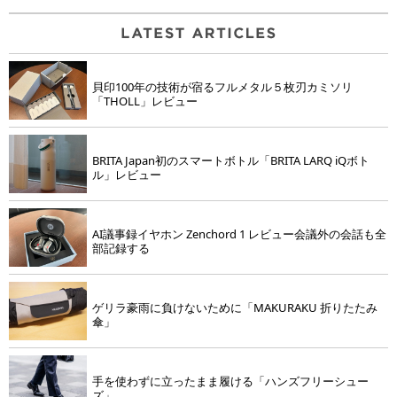
貝印100年の技術が宿るフルメタル５枚刃カミソリ
「THOLL」レビュー
BRITA Japan初のスマートボトル「BRITA LARQ iQボト
ル」レビュー
AI議事録イヤホン Zenchord 1 レビュー会議外の会話も全
部記録する
ゲリラ豪雨に負けないために「MAKURAKU 折りたたみ
傘」
手を使わずに立ったまま履ける「ハンズフリーシュー
ズ」