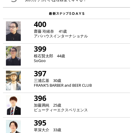
400
齋藤 玲緒奈 41歳
アバハウスインターナショナル
399
根石賢太郎 44歳
SoGoo
397
三浦広基 30歳
FRANK‘S BARBER and BEER CLUB
396
加藤満純 25歳
ビューティーエクスペリエンス
395
草深大介 33歳