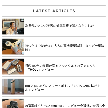
次世代のメンズ美容の効率重視で選ぶならこれだ
持つだけで差がつく 大人の高機能魔法瓶「タイガー魔法
瓶」
貝印100年の技術が宿るフルメタル５枚刃カミソリ
「THOLL」レビュー
BRITA Japan初のスマートボトル「BRITA LARQ iQボト
ル」レビュー
AI議事録イヤホン Zenchord 1 レビュー会議外の会話も全