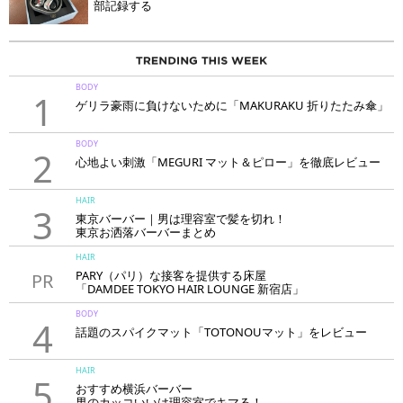
部記録する
BODY
1
ゲリラ豪雨に負けないために「MAKURAKU 折りたたみ傘」
BODY
2
心地よい刺激「MEGURI マット＆ピロー」を徹底レビュー
HAIR
3
東京バーバー｜男は理容室で髪を切れ！
東京お洒落バーバーまとめ
HAIR
PARY（パリ）な接客を提供する床屋
PR
「DAMDEE TOKYO HAIR LOUNGE 新宿店」
BODY
4
話題のスパイクマット「TOTONOUマット」をレビュー
HAIR
5
おすすめ横浜バーバー
男のカッコいいは理容室でキマる！