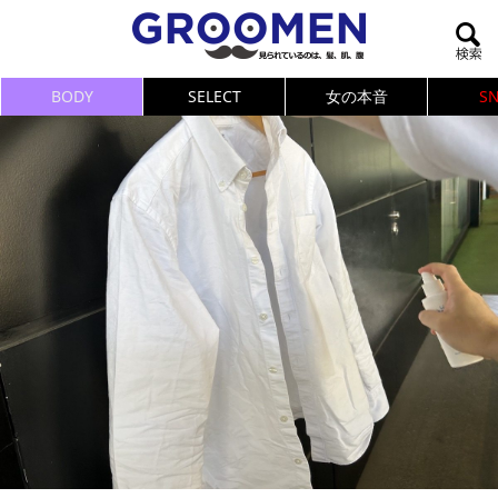
BODY
SELECT
女の本音
S