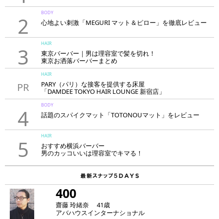
BODY
2
心地よい刺激「MEGURI マット＆ピロー」を徹底レビュー
HAIR
3
東京バーバー｜男は理容室で髪を切れ！
東京お洒落バーバーまとめ
HAIR
PARY（パリ）な接客を提供する床屋
PR
「DAMDEE TOKYO HAIR LOUNGE 新宿店」
BODY
4
話題のスパイクマット「TOTONOUマット」をレビュー
HAIR
5
おすすめ横浜バーバー
男のカッコいいは理容室でキマる！
400
齋藤 玲緒奈 41歳
アバハウスインターナショナル