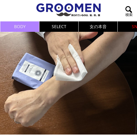
BODY
SELECT
女の本音
S