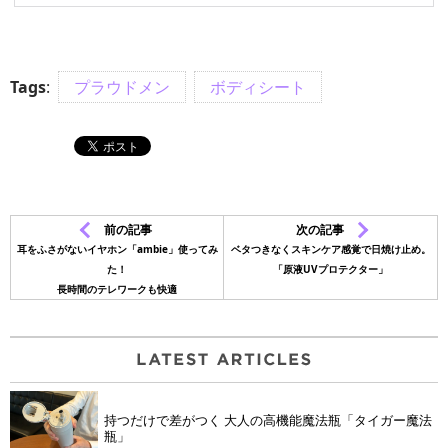
Tags
:
プラウドメン
ボディシート
前の記事
次の記事
耳をふさがないイヤホン「ambie」使ってみ
ベタつきなくスキンケア感覚で日焼け止め。
た！
「原液UVプロテクター」
長時間のテレワークも快適
持つだけで差がつく 大人の高機能魔法瓶「タイガー魔法
瓶」