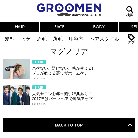
HAIR
FACE
BODY
SE
髪型
ヒゲ
眉毛
薄毛
理容室
ヘアスタイル
マグノリア
ヘアカタログ
体臭
ニオイ
連載
HAIR
メンズコスメ
NEWS
PICK UP
筋肉
女の本音
ハゲない、透けない、毛が生える!?
プロが教える裏ワザホームケア
テストステロン
海外セレブ
眉毛
メタボ
2017.01.16
HAIR
健康
スキンケア
食事
調査結果
人気サロンお年玉割引特典あり！
2017年はパーマヘアで運気アップ
2017.01.13
トレーニング
好印象な男
頭皮ケア
ダイエット
理容室