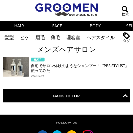
HAIR
FACE
BODY
SE
髪型
ヒゲ
眉毛
薄毛
理容室
ヘアスタイル
メンズヘアサロン
ヘアカタログ
体臭
ニオイ
連載
HAIR
メンズコスメ
NEWS
PICK UP
筋肉
女の本音
自宅でサロン体験のようなシャンプー「LIPPS STYLIST」
使ってみた
テストステロン
海外セレブ
眉毛
メタボ
2023.12.10
健康
スキンケア
食事
調査結果
トレーニング
好印象な男
頭皮ケア
ダイエット
理容室