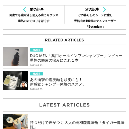
前の記事
次の記事
何度でも繰り返し使える肩こりグッズ
どの暮らしのシーンに癒し
磁気の力でコリをほぐす
天然由来100%のデュフューザー
「Botanizm」
HAIR
DUO MEN「薬用オールインワンシャンプー」レビュー
男性の頭皮の悩みにこれ１本
2023.07.25
HAIR
あの衝撃の泡洗顔を頭皮にも！
新感覚シャンプー体験のススメ。
2019.03.05
持つだけで差がつく 大人の高機能魔法瓶「タイガー魔法
瓶」