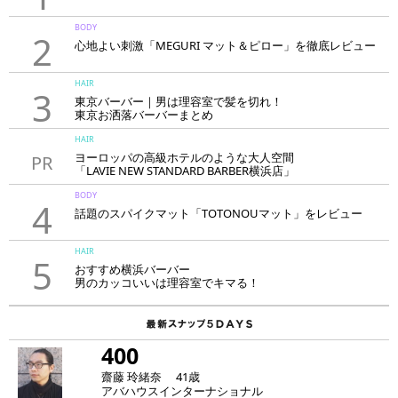
BODY
2
心地よい刺激「MEGURI マット＆ピロー」を徹底レビュー
HAIR
3
東京バーバー｜男は理容室で髪を切れ！
東京お洒落バーバーまとめ
HAIR
ヨーロッパの高級ホテルのような大人空間
PR
「LAVIE NEW STANDARD BARBER横浜店」
BODY
4
話題のスパイクマット「TOTONOUマット」をレビュー
HAIR
5
おすすめ横浜バーバー
男のカッコいいは理容室でキマる！
400
齋藤 玲緒奈 41歳
アバハウスインターナショナル