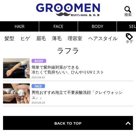
HAIR
FACE
BODY
SE
髪型
ヒゲ
眉毛
薄毛
理容室
ヘアスタイル
ラフラ
ヘアカタログ
体臭
ニオイ
連載
BODY
メンズコスメ
NEWS
PICK UP
筋肉
女の本音
簡単で紫外線対策ができる
冷たくて気持ちいい、ひんやりUVミスト
テストステロン
海外セレブ
眉毛
メタボ
2023.09.02
FACE
健康
スキンケア
食事
調査結果
男性おすすめ泡立て不要炭酸洗顔「クレイウォッシ
ュ」」
2023.08.24
トレーニング
好印象な男
頭皮ケア
ダイエット
理容室