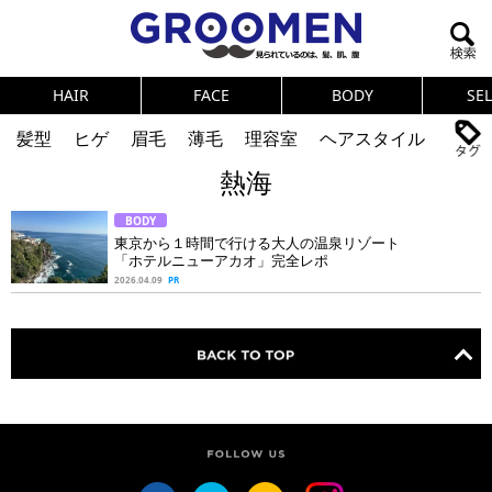
HAIR
FACE
BODY
SE
髪型
ヒゲ
眉毛
薄毛
理容室
ヘアスタイル
熱海
ヘアカタログ
体臭
ニオイ
連載
BODY
メンズコスメ
NEWS
PICK UP
筋肉
女の本音
東京から１時間で行ける大人の温泉リゾート
「ホテルニューアカオ」完全レポ
テストステロン
海外セレブ
眉毛
メタボ
2026.04.09
PR
健康
スキンケア
食事
調査結果
トレーニング
好印象な男
頭皮ケア
ダイエット
理容室