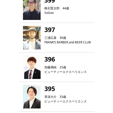
399
根石賢太郎 44歳
SoGoo
397
三浦広基 30歳
FRANK‘S BARBER and BEER CLUB
396
加藤満純 25歳
ビューティーエクスペリエンス
395
草深大介 33歳
ビューティーエクスペリエンス