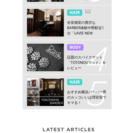
PR
HAIR
全室個室の贅沢な
BARBER体験中野駅近1
分「LAVIE NEW
STANDARD BARBER 中
野」
BODY
話題のスパイクマット
「TOTONOUマット」を
レビュー
HAIR
おすすめ横浜バーバー男
のカッコいいは理容室で
キマる！