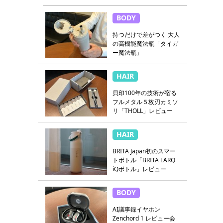
BODY
持つだけで差がつく 大人
の高機能魔法瓶「タイガ
ー魔法瓶」
HAIR
貝印100年の技術が宿る
フルメタル５枚刃カミソ
リ「THOLL」レビュー
HAIR
BRITA Japan初のスマー
トボトル「BRITA LARQ
iQボトル」レビュー
BODY
AI議事録イヤホン
Zenchord 1 レビュー会