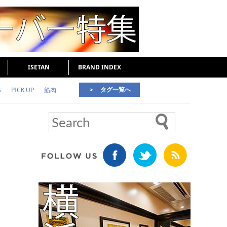
ISETAN
BRAND INDEX
＞ タグ一覧へ
S
PICK UP
筋肉
好印象な男
頭皮ケア