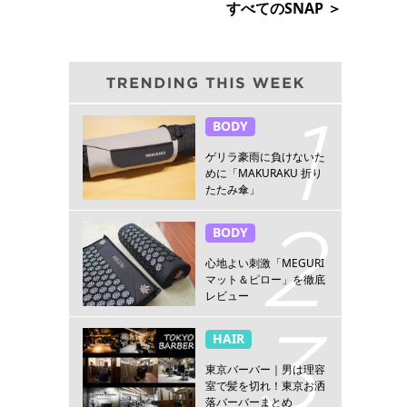
すべてのSNAP ＞
BODY
ゲリラ豪雨に負けないた
めに「MAKURAKU 折り
たたみ傘」
BODY
心地よい刺激「MEGURI
マット＆ピロー」を徹底
レビュー
HAIR
東京バーバー｜男は理容
室で髪を切れ！東京お洒
落バーバーまとめ