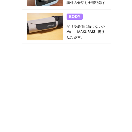
議外の会話も全部記録す
る
BODY
ゲリラ豪雨に負けないた
めに「MAKURAKU 折り
たたみ傘」