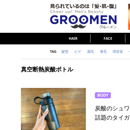
HAIR
FACE
TAG
髪型
ヒゲ
眉毛
薄毛
理容室
女の本音
テストステロン
海外セレブ
真空断熱炭酸ボトル
ダイエット
理容室
BODY
炭酸のシュワ
話題のタイガ