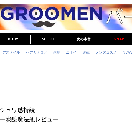
BODY
SELECT
女の本音
SNAP
ヘアスタイル
ヘアカタログ
体臭
ニオイ
連載
メンズコスメ
NEW
眉毛
メタボ
健康
スキンケア
食事
調査結果
トレーニング
シュワ感持続
ー炭酸魔法瓶レビュー